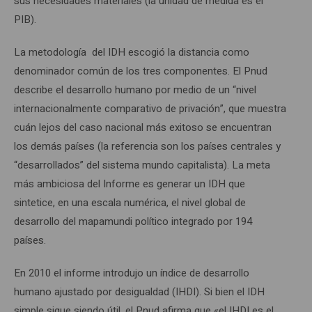
sus necesidades materiales (la unidad de medida es el
PIB).
La metodología del IDH escogió la distancia como
denominador común de los tres componentes. El Pnud
describe el desarrollo humano por medio de un “nivel
internacionalmente comparativo de privación”, que muestra
cuán lejos del caso nacional más exitoso se encuentran
los demás países (la referencia son los países centrales y
“desarrollados” del sistema mundo capitalista). La meta
más ambiciosa del Informe es generar un IDH que
sintetice, en una escala numérica, el nivel global de
desarrollo del mapamundi político integrado por 194
países.
En 2010 el informe introdujo un índice de desarrollo
humano ajustado por desigualdad (IHDI). Si bien el IDH
simple sigue siendo útil, el Pnud afirma que «el IHDI es el