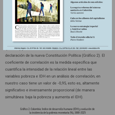
grado medio de incidencia de la pobreza monetaria es de
45,6 por ciento; el coeficiente de variación es de 18,3 por
ciento. El rango de la pobreza es de 25,9 puntos
porcentuales; el valor mínimo es de 33,0 por ciento en el
año 2023 (producto de las políticas públicas
asistencialistas que transfieren dinero en efectivo para
subsidiar el consumo de las familias consideradas
“pobres”) y el máximo de 58,9 en 1990, un año previo a la
declaración de la nueva Constitución Política (Gráfico 2). El
coeficiente de correlación es la medida específica que
cuantifica la intensidad de la relación lineal entre las
variables pobreza e IDH en un análisis de correlación; en
nuestro caso tiene un valor de -0,95, esto es, altamente
significativo e inversamente proporcional (de manera
simultánea: baja la pobreza y aumenta el IDH).