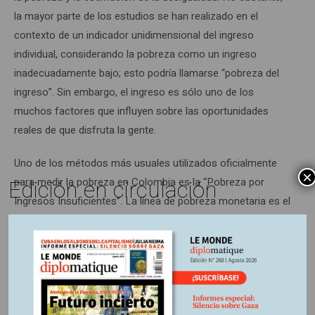
la mayor parte de los estudios se han realizado en el
contexto de un indicador unidimensional del ingreso
individual, considerando la pobreza como un ingreso
inadecuadamente bajo; esto podría llamarse “pobreza del
ingreso”. Sin embargo, el ingreso es sólo uno de los
muchos factores que influyen sobre las oportunidades
reales de que disfruta la gente.
Uno de los métodos más usuales utilizados oficialmente
×
Edición en circulación
para medir la pobreza en Colombia es la “Pobreza por
Ingresos Insuficientes”. La línea de pobreza monetaria es el
valor en dinero que necesita una persona al mes para
adquirir una canasta básica de alimentos, servicios y otros
bienes mínimos para vivir. Si una persona tiene un ingreso
menor a este valor se considera en situación de pobreza
monetaria. En Colombia, durante el período 1990-2023, el