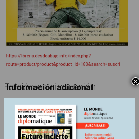
https://libreria.desdeabajo.info/index.php?
route=product/product&product_id=180&search=suscri
×
Edición en circulación
Información adicional
País:
Francia
Región:
Europa
Fuente:
Le Monde diplomatique, edición 246 agosto 2024