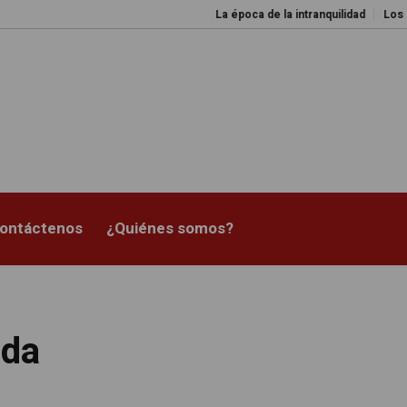
La época de la intranquilidad
Los amos del
ontáctenos
¿Quiénes somos?
oda