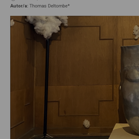
Autor/a:
Thomas Deltombe*