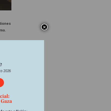
tiones
×
umo.
a
pués
as, los
tatua