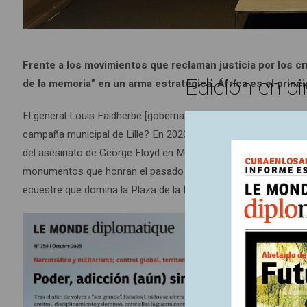
Frente a los movimientos que reclaman justicia por los 
Edición en ci
de la memoria” en un arma estratégica. África es el princ
El general Louis Faidherbe [gobernador del Senegal francés y fu
campaña municipal de Lille? En 2020, el viejo militar, oriundo d
del asesinato de George Floyd en Minneapolis, el movimiento Bl
monumentos que honran el pasado esclavista y colonialista fuer
ecuestre que domina la Plaza de la República desde 1896 tambi