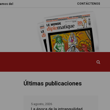
CONTÁCTENOS
 mundo
Promesas rotas
Caja de Pandora
La esquiva reforma del si
Últimas publicaciones
5 agosto, 2026
La época de la intranquilidad