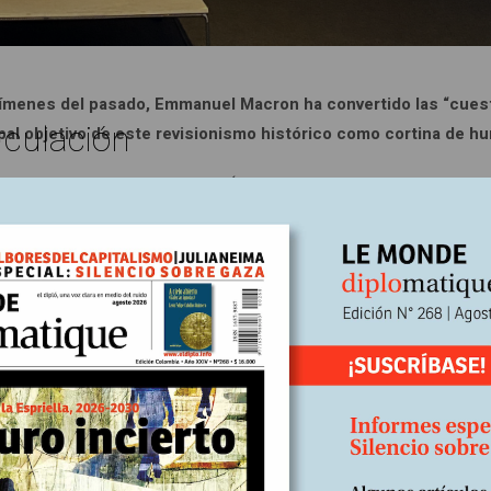
crímenes del pasado, Emmanuel Macron ha convertido las “cues
rculación
ipal objetivo de este revisionismo histórico como cortina de h
ndador del imperio colonial en África], ¿volverá a entrometerse en l
e esa ciudad, fue el invitado sorpresa de las elecciones locales. Des
ack Lives Matter irrumpió con fuerza en Europa. De Bristol a Brusel
on objeto de repudio. En el corazón de la capital de Flandes, la es
én fue abucheada: “¡Abajo Faidherbe!”.