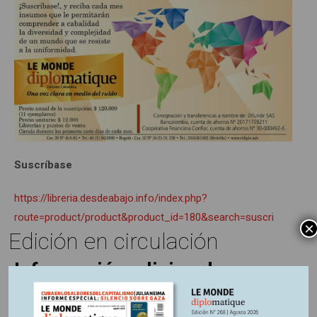
Suscríbase
https://libreria.desdeabajo.info/index.php?
route=product/product&product_id=180&search=suscri
×
Edición en circulación
Información adicional
País:
Chile