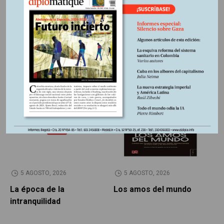
Región:
Surámerica
Fuente:
Le Monde diplomatique, edición 236 septiembre
2023
Otros Artículos
LIBROS RESEÑADOS
SIN CATEGORÍA
5 AGOSTO, 2026
5 AGOSTO, 2026
La época de la
Los amos del mundo
P
intranquilidad