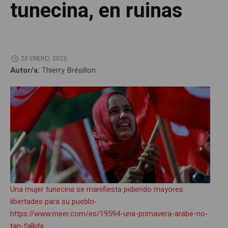
tunecina, en ruinas
20 ENERO, 2023
Autor/a:
Thierry Brésillon
Una mujer tunecina se manifiesta pidiendo mayores
libertades para su pueblo-
https://www.meer.com/es/19594-una-primavera-arabe-no-
tan-fallida