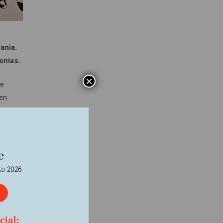
ania.
onias.
×
de
oen
e su
leh, en
 el
lle.
erra.