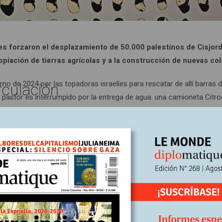
íes forzaron el desplazamiento de 50.000 palestinos de Cisjord
opiación de tierras agrícolas y a la construcción de nuevas col
erno de 2024 por las topadoras israelíes para rescatar de allí barras 
rculación
en pastor es interrumpido por la entrega de agua: una camioneta Citr
ube por la calle. Ali recibe al conductor, quien reparte su vida entr
itales para las familias de la región. Estamos en el pueblo de Al Ma
e hacia el río Jordán. Más abajo del corral, un lecho de guijarros es
 veinte años, pero hoy sólo el viento cargado de polvo atraviesa el va
de 1973, a más de 100 metros de profundidad”, explica Ali.
e agua se fueron secando. El abastecimiento por la destartalada
ganado, pero desgraciadamente no permitirá regar ni una parcela de ti