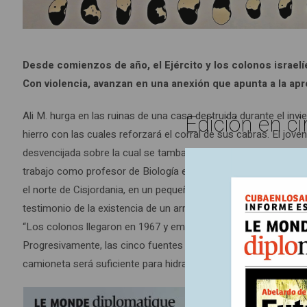
Desde comienzos de año, el Ejército y los colonos israel
Con violencia, avanzan en una anexión que apunta a la apr
Ali M. hurga en las ruinas de una casa destruida durante el invi
Edición en ci
hierro con las cuales reforzará el corral de sus cabras. El jov
desvencijada sobre la cual se tambalea una cisterna gigantesca s
trabajo como profesor de Biología en Jericó y estas entregas, v
el norte de Cisjordania, en un pequeño valle rocoso que desciend
testimonio de la existencia de un arroyo que corría por allí hace
“Los colonos llegaron en 1967 y empezaron a bombear a partir 
Progresivamente, las cinco fuentes que alimentaban el curso d
camioneta será suficiente para hidratar a los pueblerinos y al 