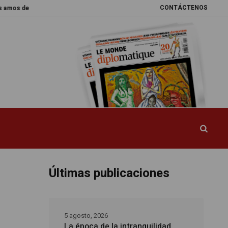
CONTÁCTENOS
el mundo
Promesas rotas
Caja de Pandora
La esquiva reforma del 
Últimas publicaciones
5 agosto, 2026
La época de la intranquilidad