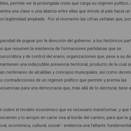
bles, permite ver la prolongada crisis que carga su régimen político,
tra una clase o una alianza entre ellas que enrute al país hacia un
con legitimidad ampliada. Por el momento las cifras señalan que, po
pacidad de pugnar por la dirección del gobierno. a los históricos par
icas que resumen la existencia de formaciones partidarias que se
urocrática y de control del erario; organizaciones que, pese a su d
antienen una indiscutible presencia territorial, producto de la cual
lan centenares de alcaldías y concejos municipales, así como dece
s contradicciones de un régimen político que permite y premia las
secuencias para una democracia que, más allá de lo electoral, tiene 
esan sobre el modelo económico que es necesario transformar, y que 
escarnen y lo arrojen en carne viva al borde del camino, para que la 
ectoral, económica, cultural, social– evidencia una faltante fundamenta