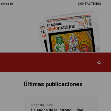
CONTÁCTENOS
 mundo
Promesas rotas
Caja de Pandora
La esquiva reforma del sis
Últimas publicaciones
5 agosto, 2026
La época de la intranquilidad