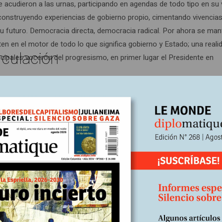
 acudieron a las urnas, participando en agendas de todo tipo en su 
 construyendo experiencias de gobierno propio, cimentando vivencia
su futuro. Democracia directa, democracia radical. Por ahora se man
en en el motor de todo lo que significa gobierno y Estado; una reali
rculación
ncipales voceros del progresismo, en primer lugar el Presidente en
ión de formas de dirigir el país y que sostienen –e incluso amplían
arios, ahora con expresión en Colombia, para prometer eficiencia
minar miles de puestos administrativos. así como algunos ministerios
 riendas del país.
nsiones aspiran a vaciar el Estado, refundarlo, sin ser claro hasta a
a dónde van. Tal proceder permite ver escenas de confusión y desor
sto social y desmontan parte de su institucionalidad, prometen const
s momentos de la historia del continente, cuya aplicación solo ben