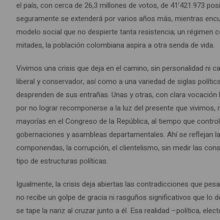
el país, con cerca de 26,3 millones de votos, de 41’421.973 posi
seguramente se extenderá por varios años más, mientras encuen
modelo social que no despierte tanta resistencia; un régimen 
mitades, la población colombiana aspira a otra senda de vida.
Vivimos una crisis que deja en el camino, sin personalidad ni ca
liberal y conservador, así como a una variedad de siglas polít
desprenden de sus entrañas. Unas y otras, con clara vocación b
por no lograr recomponerse a la luz del presente que vivimos, m
mayorías en el Congreso de la República, al tiempo que contro
gobernaciones y asambleas departamentales. Ahí se reflejan la
componendas, la corrupción, el clientelismo, sin medir las con
tipo de estructuras políticas.
Igualmente, la crisis deja abiertas las contradicciones que p
no recibe un golpe de gracia ni rasguños significativos que lo d
se tape la nariz al cruzar junto a él. Esa realidad –política, el