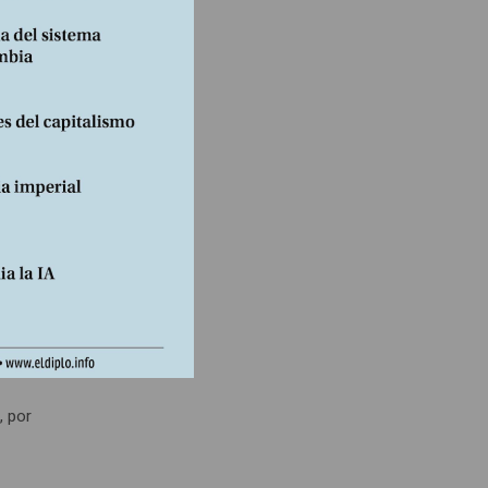
lismo.
tando
cidos
n
a cual
a ser
, por