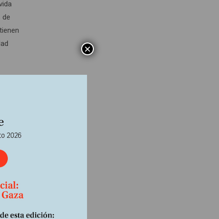
vida
s de
tienen
dad
×
– la
. o
hora
den en
ruir
eficia