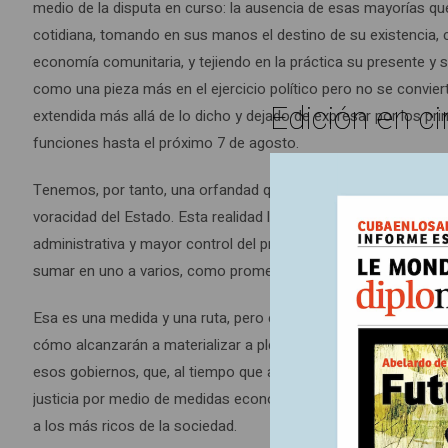
medio de la disputa en curso: la ausencia de esas mayorías que
cotidiana, tomando en sus manos el destino de su existencia,
economía comunitaria, y tejiendo en la práctica su presente y 
como una pieza más en el ejercicio político pero no se conviert
Edición en ci
extendida más allá de lo dicho y dejado de expresar por los pri
funciones hasta el próximo 7 de agosto.
Tenemos, por tanto, una orfandad que contribuye a la prolongac
voracidad del Estado. Esta realidad les da espacio a los libert
administrativa y mayor control del presupuesto nacional, al eli
sumar en uno a varios, como promete quien está por recibir las
Esa es una medida y una ruta, pero en lo profundo de sus prete
cómo alcanzarán a materializar a plenitud su propósito y haci
esos gobiernos, que, al tiempo que aplican austeridad en el ga
justicia por medio de medidas económicas ya padecidas en otro
a los más ricos de la sociedad.