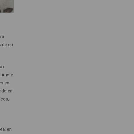
era
s de su
vo
durante
es en
nado en
icos,
oral en