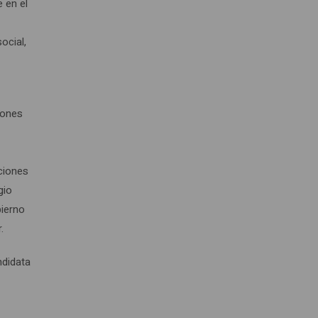
 en el
ocial,
iones
aciones
gio
bierno
.
ndidata