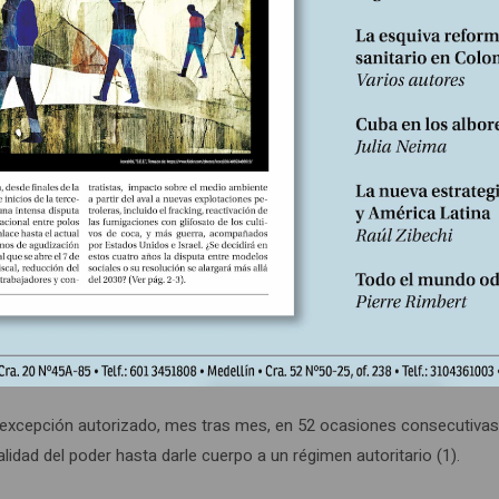
 el modo de producción en toda su bastedad, y que no encuentra una
cial. Es en ese interregno cuando alcanzan a verse conglomerados
ores políticos que actúan afanosos en pro de redibujar el neolibera
mentando paquetes programáticos, midiendo la reacción social, ajus
ima, es manejable.
 expedito, tras gobiernos con sello de izquierda o progresista, ven
lta de realizaciones que hicieran honor a sus promesas.
nció en febrero de 2019 al Frente Farabundo Martí para la Liberació
os gobiernos consecutivos (2009/2014, 2014/2019), organización a l
ivo ni en los territorios municipales. Valido de argucias jurídicas, logr
 Nacional, y ahora, tras reformarla, la incluye como indefinida.
excepción autorizado, mes tras mes, en 52 ocasiones consecutivas
lidad del poder hasta darle cuerpo a un régimen autoritario (1).