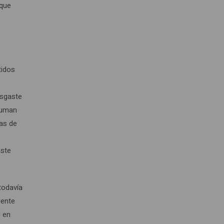
 que
r
tidos
esgaste
 suman
nas de
este
todavía
gente
l en