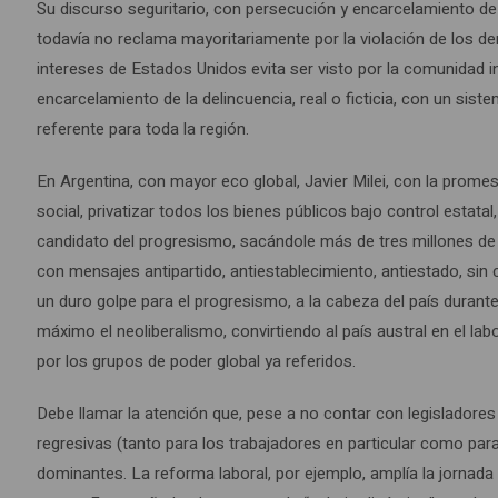
Su discurso seguritario, con persecución y encarcelamiento d
todavía no reclama mayoritariamente por la violación de los d
intereses de Estados Unidos evita ser visto por la comunidad i
encarcelamiento de la delincuencia, real o ficticia, con un sis
referente para toda la región.
En Argentina, con mayor eco global, Javier Milei, con la promes
social, privatizar todos los bienes públicos bajo control estat
candidato del progresismo, sacándole más de tres millones de
con mensajes antipartido, antiestablecimiento, antiestado, sin c
un duro golpe para el progresismo, a la cabeza del país durant
máximo el neoliberalismo, convirtiendo al país austral en el l
por los grupos de poder global ya referidos.
Debe llamar la atención que, pese a no contar con legisladore
regresivas (tanto para los trabajadores en particular como para
dominantes. La reforma laboral, por ejemplo, amplía la jornada l