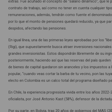
extras. Fue acuñado el concepto de “salario dinámico”, que le 
contrato de trabajo, así como no tener en cuenta cualquier tip
remuneraciones, además, tendrán como fuente el denominado F
por lo que el monto de pensiones quedará reducido, ya que part
despidos, afectando las pensiones.
En igual línea, una de las primeras leyes aprobadas por los “li
(Rigi), que supuestamente busca atraer inversiones nacionales y
grandes inversionistas. Estos dispondrán libremente de su ingr
posteriormente, haciendo así que las reservas del país queden
de bienes de capital quedaron sin aranceles y los impuestos a
popular, “cuando veas cortar la barba de tu vecino, pon las t
electo en Colombia es un calco total del programa diseñado p
En Chile, la experiencia progresista vivida entre los años 2022
oficialista, por José Antonio Kast (58%), defensor de la dictadu
Por su parte, en Bolivia, tras 20 años de gobiernos del MAS (