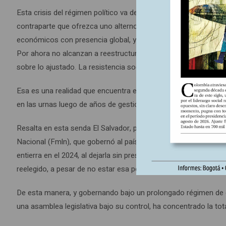
Esta crisis del régimen político va de la mano de la que sufre
contraparte que ofrezca uno alterno y con amplio respaldo so
económicos con presencia global, y grupos de ideólogos y ases
Por ahora no alcanzan a reestructurarlo, pero avanzan experi
sobre lo ajustado. La resistencia social que encuentran es mín
Esa es una realidad que encuentra en América Latina un terreno
en las urnas luego de años de gestión y desgaste social por fa
Resalta en esta senda El Salvador, país donde Nayib Bukele ve
Nacional (Fmln), que gobernó al país durante diez años, con d
entierra en el 2024, al dejarla sin presencia en el órgano legislat
reelegido, a pesar de no estar esa posibilidad en la Constitución
De esta manera, y gobernando bajo un prolongado régimen de 
una asamblea legislativa bajo su control, ha concentrado la tota