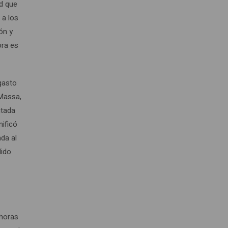
d que
 a los
ón y
ora es
 gasto
 Massa,
ntada
nificó
da al
dido
 horas