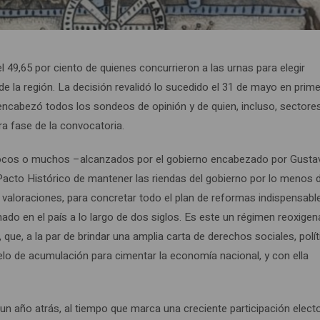
l 49,65 por ciento de quienes concurrieron a las urnas para elegir
de la región. La decisión revalidó lo sucedido el 31 de mayo en prim
encabezó todos los sondeos de opinión y de quien, incluso, sectore
era fase de la convocatoria.
, pocos o muchos –alcanzados por el gobierno encabezado por Gusta
Pacto Histórico de mantener las riendas del gobierno por lo menos 
 valoraciones, para concretar todo el plan de reformas indispensabl
nado en el país a lo largo de dos siglos. Es este un régimen reoxige
que, a la par de brindar una amplia carta de derechos sociales, polít
elo de acumulación para cimentar la economía nacional, y con ella
a un año atrás, al tiempo que marca una creciente participación elect