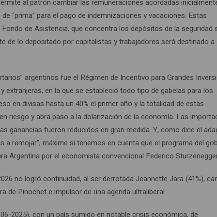
permite al patrón cambiar las remuneraciones acordadas inicialmente
o de “prima” para el pago de indemnizaciones y vacaciones. Estas
ondo de Asistencia, que concentra los depósitos de la seguridad s
e de lo depositado por capitalistas y trabajadores será destinado a
bertarios” argentinos fue el Régimen de Incentivo para Grandes Invers
 extranjeras, en la que se estableció todo tipo de gabelas para los
eso en divisas hasta un 40% el primer año y la totalidad de estas
 en riesgo y abra paso a la dolarización de la economía. Las import
 las ganancias fueron reducidos en gran medida. Y, como dice el ada
uyas a remojar”, máxime si tenemos en cuenta que el programa del go
ara Argentina por el economista convencional Federico Sturzenegger
-2026 no logró continuidad, al ser derrotada Jeannette Jara (41%), ca
ra de Pinochet e impulsor de una agenda ultraliberal.
2006-2025), con un país sumido en notable crisis económica, de