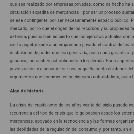
que sea realizado por empresas privadas, como de hecho ha su
circulación expedita de mercancías –por ser un proceso sustanti
de ese contingente, por ser necesariamente espacio público. P
mercado, por lo que el origen de los recursos y su propiedad t
defensa, pues si bien es cierto que los ejércitos actuales so
cierto papel, dejarle a un empresario privado el control de las 
desbalance de poder que eso generaría, pues nada garantiza qué
ganancia, no acaben subordinando a los demás. Esos aspectos, 
privatización, y a pesar de ser una pequeña secta al interior del
argumentos que esgrimen en su discurso anti-estatista, pues h
Algo de historia
La crisis del capitalismo de los años veinte del siglo pasado in
recurrencia del tipo de crisis que lo golpeaban desde los seten
mercancías, apoyado en la tecnociencia y las formas organizativa
las debilidades de la regulación del consumo y, por tanto, en e