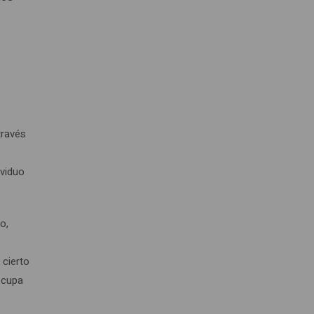
través
ividuo
o,
 cierto
ocupa