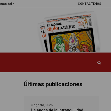
CONTÁCTENOS
mundo
Promesas rotas
Caja de Pandora
La esquiva reforma del sis
Últimas publicaciones
5 agosto, 2026
La época de la intranquilidad