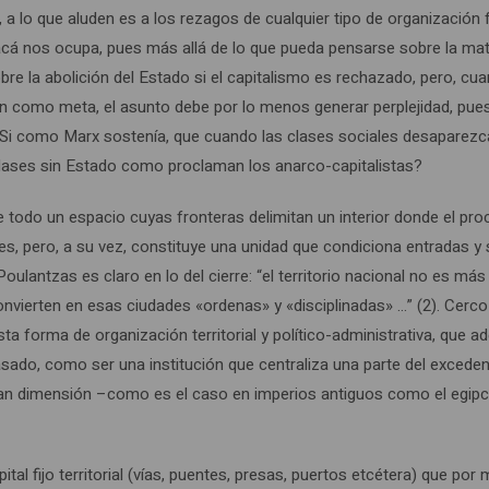
, a lo que aluden es a los rezagos de cualquier tipo de organización
acá nos ocupa, pues más allá de lo que pueda pensarse sobre la mat
obre la abolición del Estado si el capitalismo es rechazado, pero, cu
ran como meta, el asunto debe por lo menos generar perplejidad, pue
 Si como Marx sostenía, que cuando las clases sociales desaparezc
clases sin Estado como proclaman los anarco-capitalistas?
e todo un espacio cuyas fronteras delimitan un interior donde el pr
es, pero, a su vez, constituye una unidad que condiciona entradas y 
lantzas es claro en lo del cierre: “el territorio nacional no es más
convierten en esas ciudades «ordenas» y «disciplinadas» …” (2). Cerco
ta forma de organización territorial y político-administrativa, que 
sado, como ser una institución que centraliza una parte del exceden
ran dimensión –como es el caso en imperios antiguos como el egipci
ital fijo territorial (vías, puentes, presas, puertos etcétera) que por