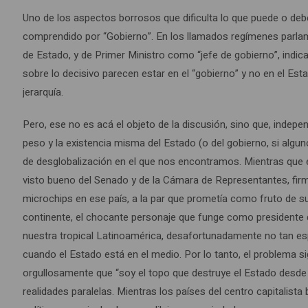
Uno de los aspectos borrosos que dificulta lo que puede o deb
comprendido por “Gobierno”. En los llamados regímenes parlam
de Estado, y de Primer Ministro como “jefe de gobierno”, indica
sobre lo decisivo parecen estar en el “gobierno” y no en el E
jerarquía.
Pero, ese no es acá el objeto de la discusión, sino que, indepe
peso y la existencia misma del Estado (o del gobierno, si alg
de desglobalización en el que nos encontramos. Mientras que e
visto bueno del Senado y de la Cámara de Representantes, firma
microchips en ese país, a la par que prometía como fruto de sus
continente, el chocante personaje que funge como presidente
nuestra tropical Latinoamérica, desafortunadamente no tan e
cuando el Estado está en el medio. Por lo tanto, el problema si
orgullosamente que “soy el topo que destruye el Estado desde
realidades paralelas. Mientras los países del centro capitalis