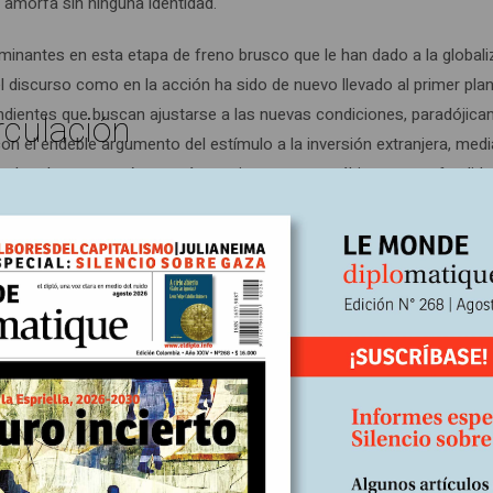
 amorfa sin ninguna identidad.
inantes en esta etapa de freno brusco que le han dado a la globali
el discurso como en la acción ha sido de nuevo llevado al primer pla
ndientes que buscan ajustarse a las nuevas condiciones, paradójica
rculación
 el endeble argumento del estímulo a la inversión extranjera, medi
rados de autonomía que aún perviven en estos últimos sean fundid
, sin entender la coyuntura, defiende desesperadamente la adhesión 
abilidad–, a través de la obediencia ciega a la exigencia de la dem
o propio. Lo que debe alarmar, entonces, es que no es el “Estado” l
sma de la nación.
rno como resultado del Tratado de Paz de Westfalia de 1648, donde
go, son los Estado Unidos de América en 1776, con su independencia d
odelo sobre el que fueron construidos los Estados-nación modernos 
s esclavistas amenazadas por la ley inglesa que prohibía la esclavit