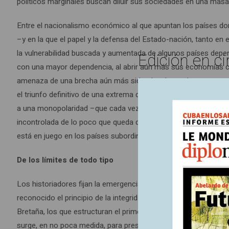
políticos marginales buscan diluir sus sociedades en una masa
Entre el nacionalismo económico al que apuntan los países dom
–y en la que el papel y la defensa del Estado-nación, tanto en 
la vulnerabilidad buscada y aumentada de algunos países depe
Edición en ci
con una mayor dependencia, al abrir aún más sus economías con
amenaza de una brecha aún más sideral en la que los pocos g
el triunfo definitivo de una extrema derecha ideologizada que
a una monopolaridad –que cada vez da mayores muestras de invi
incontrolada de lo poco que queda de regulación y defensa de l
está en juego en los países subordinados sino la existencia mi
De los límites de todo tipo
Los historiadores fijan la emergencia del Estado-nación mode
reconocido el principio de la integridad territorial. Sin embar
Bretaña, los que estructuran el primer Estado republicano, m
surge, en no poca medida, para preservar las relaciones sociale