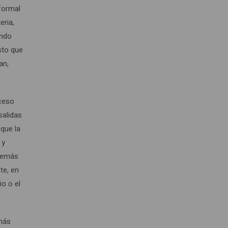
 formal
eria,
ando
sto que
an,
oceso
salidas
 que la
 y
además
te, en
o o el
 más