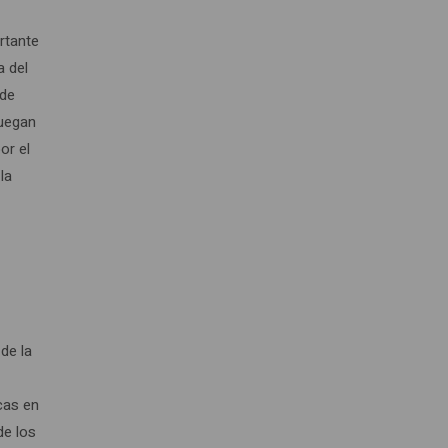
ortante
a del
 de
juegan
or el
la
 de la
icas en
de los