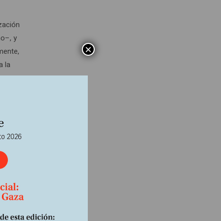
zación
no–, y
×
mente,
a la
os con
sumisa
olición
o que
 fue
e Gran
y que
ud en