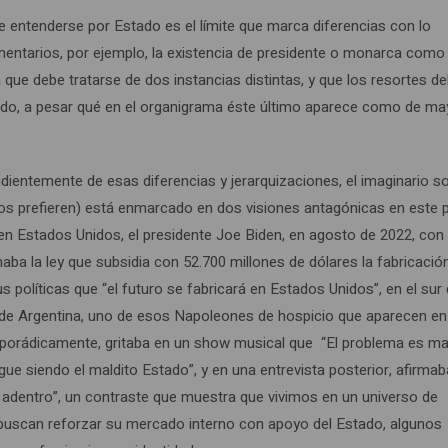
e entenderse por Estado es el límite que marca diferencias con lo
entarios, por ejemplo, la existencia de presidente o monarca como 
 que debe tratarse de dos instancias distintas, y que los resortes de
stado, a pesar qué en el organigrama éste último aparece como de ma
ndientemente de esas diferencias y jerarquizaciones, el imaginario so
unos prefieren) está enmarcado en dos visiones antagónicas en este 
n Estados Unidos, el presidente Joe Biden, en agosto de 2022, con 
ba la ley que subsidia con 52.700 millones de dólares la fabricació
 políticas que “el futuro se fabricará en Estados Unidos”, en el sur 
 de Argentina, uno de esos Napoleones de hospicio que aparecen en
sporádicamente, gritaba en un show musical que “El problema es ma
gue siendo el maldito Estado”, y en una entrevista posterior, afirmab
 adentro”, un contraste que muestra que vivimos en un universo de
ta buscan reforzar su mercado interno con apoyo del Estado, algunos