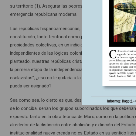
su territorio (1). Asegurar las peores formas de sometimiento 
emergencia republicana moderna.
Las repúblicas hispanoamericanas, que siguieron a los Estado
constitución, tanto territorial como jerárquica, sobre la base 
propiedades colectivas, en un indicio claro que la estructura d
independientes de las lógicas coloniales, como tampoco lo es 
planteado, nuestras repúblicas cristalizan como una forma cama
la primera etapa de la independencia norteamericana?, la respu
esclavistas”, ¿eso no le quitaría a la pregunta que encabeza es
pueda ser asignado?
Sea como sea, lo cierto es que, desde la perspectiva del Est
se lo conciba, serían los grupos subordinados los que deberí
expuesto tanto en la obra teórica de Marx, como en la política 
alrededor de la distinción entre abolición y extinción del Estad
institucionalidad nueva creada no es Estado en su sentido lit