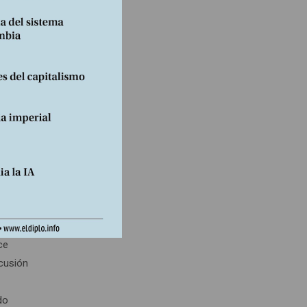
su
ndo sus
mente
ado en
tes-
le
cómo
ce
scusión
a
do