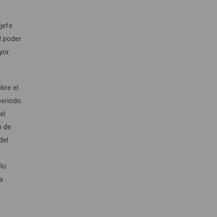
jefe
l poder
yor
bre el
periodo
el
n de
del
lo
a