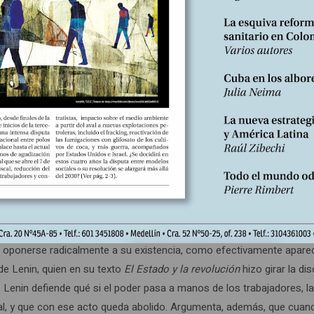
de las clases subordinadas es, paradójicamente, lo que da lugar a la
s Unidos en la creación de sus Estados-nación, buscaron apuntalar 
de acabar de disolver los espacios nativos parcelando y mercantiliza
e las unidades político-administrativas de carácter nacional no son
el capitalismo, asunto a veces velado. Contrariamente a lo normal
leónica de continuidad colonial. Si a la pregunta ¿quién era el Est
esta fuera: “los «padres fundadores» en su condición de terratenien
te artículo el carácter de incongruencia semántica y conceptual, que 
ado como fuente de la dominación de clase, independientemente de 
an oponerse radicalmente a su existencia, como efectivamente apare
de Lenin, quien en su texto
El Estado y la revolución
hizo girar la di
o. Lenin defiende qué si el poder pasa a manos de los trabajadores, l
eral, y que con ese acto queda abolido. Argumenta, además, que cuan