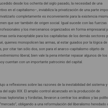
cedido desde los ochenta del siglo pasado, la necesidad de una
vo en el capitalismo–, inviabiliza la privatización de una parte imp
rivatizarlo completamente es inconveniente para la existencia mism
ienen que ser también de origen social. Igual sucede con las fuerzas
n profesionales y los mercenarios organizados en forma empresarial 
armas sería inaceptable para los capitalistas de los demás sectores p
, quienes monopolicen las armas, al estar guiados por la lógica de 
por citar tan sólo dos, son para el anarco-capitalismo objeto de
 extremismo liberal, bien vale la pena intentar repasar algunos de los
oy cuentan con un importante patrocinio del capital.
dujo a reflexiones sobre las razones de la inestabilidad del sistema y
ta del siglo XIX. El amplio control alcanzado en la producción de
s tayloristas y fordistas, llevaron a centrar los análisis y las polít
l “mercado”, obligando a una reformulación del liberalismo heredado 