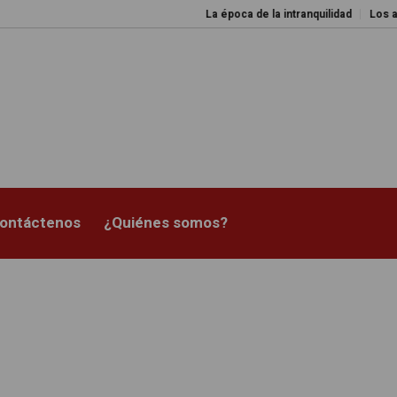
La época de la intranquilidad
Los amos del 
ontáctenos
¿Quiénes somos?