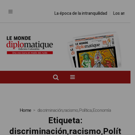
La época de la intranquilidad
Los amos del
Home
discriminación,racismo,Política,Economía
Etiqueta:
discriminación,racismo,Polít