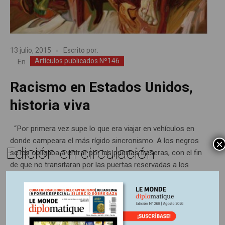
13 julio, 2015
Escrito por:
Artículos publicados Nº146
En
Racismo en Estados Unidos,
historia viva
“Por primera vez supe lo que era viajar en vehículos en
donde campeara el más rígido sincronismo. A los negros
×
Edición en circulación
se les obligaba a entrar por las puertas traseras, con el fin
de que no transitaran por las puertas reservadas a los
blancos. Me tocó ver a una negra lujosamente vestida que
penetró al...