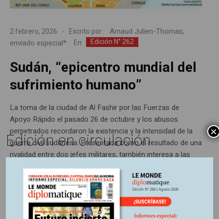
Arnaud Julien-Thomas,
2 febrero, 2026
Escrito por:
Edición N° 262
enviado especial*
En
Sudán, “epicentro mundial del
sufrimiento humano”
La toma de la ciudad de Al Fashir por las Fuerzas de
Apoyo Rápido el pasado 26 de octubre y los abusos
×
perpetrados recordaron la existencia y la intensidad de la
Edición en circulación
guerra civil sudanesa. Presentada como el resultado de una
rivalidad entre dos jefes militares, también interesa a las
potencias extranjeras, que buscan sacar provecho...