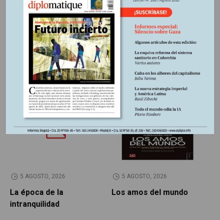
Región:
Suramérica
Fuente:
Periódico Le Monde diplomatique, edición
Colombia Nº261, Diciembre 2025
Otros Artículos
LIBROS RESEÑADOS
SIN CATEGORÍA
5 AGOSTO, 2026
5 AGOSTO, 2026
La época de la
Los amos del mundo
P
intranquilidad