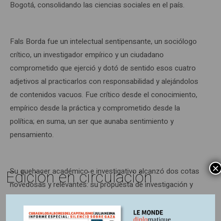
Bogotá, consolidando las ciencias sociales en el país.
Fals Borda fue un intelectual sentipensante, un sociólogo
crítico, un investigador empírico y un ciudadano
comprometido que ejerció y dotó de sentido esos cuatro
adjetivos al practicarlos con responsabilidad y alejándolos
de contenidos vacuos. Fue crítico desde el conocimiento,
empírico desde la práctica y comprometido desde la
política; en suma, un ser que aunaba sentimiento y
pensamiento.
×
Su quehacer académico e investigativo alcanzó dos cotas
Edición en circulación
novedosas y relevantes: su propuesta de investigación y
acción y participativa (IAP), orientada a la transformación
social y en la que se contaba con la participación activa de