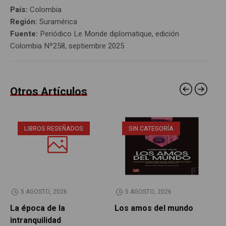
País:
Colombia
Región:
Suramérica
Fuente:
Periódico Le Monde diplomatique, edición
Colombia Nº258, septiembre 2025
Otros Artículos
LIBROS RESEÑADOS
SIN CATEGORÍA
5 AGOSTO, 2026
5 AGOSTO, 2026
La época de la
Los amos del mundo
P
intranquilidad