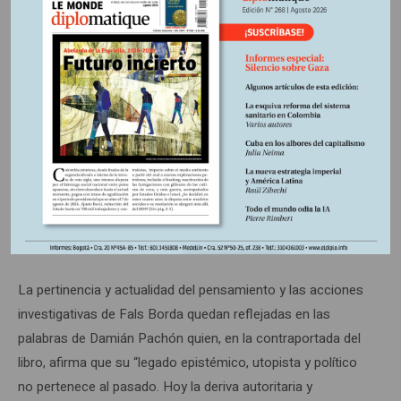
la población implicada, y su colaboración con Germán
Guzmán y Eduardo Umaña en la elaboración del libro La
violencia en Colombia. Estudio de un proceso social (1962),
un hito en la indagación sobre los conflictos violentos que
asolaban el país y que buscaba plantear explicaciones que
permitieran “al exégeta tejer con exactitud la imagen
desgarrada pero aleccionante de este trayecto de la
historia de Colombia”. Tal vez hoy, la realidad social
ameritaría un nuevo estudio que abarcara la violencia de los
siguientes sesenta años.
La pertinencia y actualidad del pensamiento y las acciones
investigativas de Fals Borda quedan reflejadas en las
palabras de Damián Pachón quien, en la contraportada del
libro, afirma que su “legado epistémico, utopista y político
no pertenece al pasado. Hoy la deriva autoritaria y