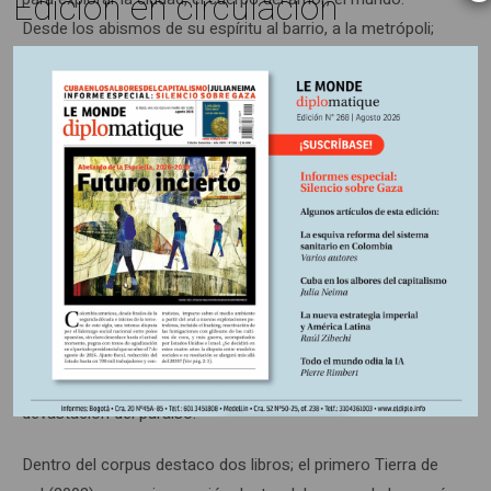
Edición en circulación
Desde los abismos de su espíritu al barrio, a la metrópoli;
mientras, la muerte, “ese asunto que nos deja sin amigos”,
recorre su senda junto a la belleza. El poeta percibe que las
emociones humanas se ubican en el territorio; pone su
oído sobre el vientre de las calles y de los muros para
sentir el latido de un propósito, de una razón de ser o de
una imposición. Al final, la ciudad y sus habitantes dialogan
con el poeta, con el artista, con el espectro que presta
atención un poco, al susurro que se cuela entre ladrillos y
andenes y torcazas, guiadas por el tiempo, como vestigios
alados de épocas mejores. Lo grandioso es que el poeta
enseña, a lo largo de su obra, que el infierno es soportable
gracias a Beatriz; su presencia es lo que quedó de la
devastación del paraíso.
Dentro del corpus destaco dos libros; el primero Tierra de