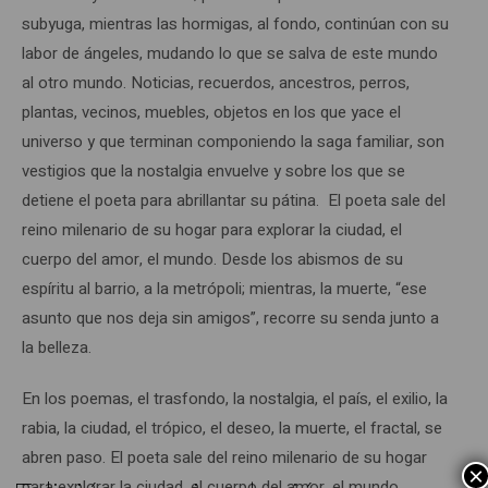
subyuga, mientras las hormigas, al fondo, continúan con su
labor de ángeles, mudando lo que se salva de este mundo
al otro mundo. Noticias, recuerdos, ancestros, perros,
plantas, vecinos, muebles, objetos en los que yace el
universo y que terminan componiendo la saga familiar, son
vestigios que la nostalgia envuelve y sobre los que se
detiene el poeta para abrillantar su pátina. El poeta sale del
reino milenario de su hogar para explorar la ciudad, el
cuerpo del amor, el mundo. Desde los abismos de su
espíritu al barrio, a la metrópoli; mientras, la muerte, “ese
asunto que nos deja sin amigos”, recorre su senda junto a
la belleza.
En los poemas, el trasfondo, la nostalgia, el país, el exilio, la
rabia, la ciudad, el trópico, el deseo, la muerte, el fractal, se
abren paso. El poeta sale del reino milenario de su hogar
×
para explorar la ciudad, el cuerpo del amor, el mundo.