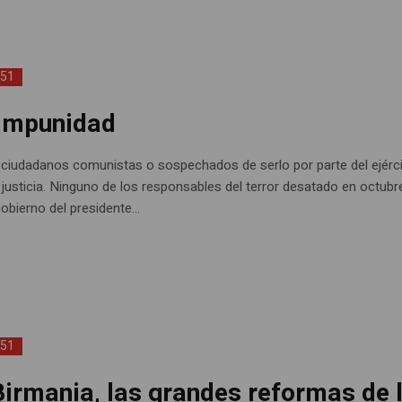
151
 impunidad
 ciudadanos comunistas o sospechados de serlo por parte del ejérc
 justicia. Ninguno de los responsables del terror desatado en octubr
bierno del presidente...
151
Birmania, las grandes reformas de 