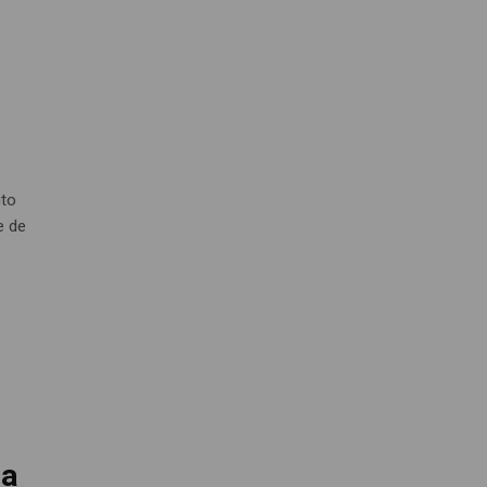
ito
e de
la