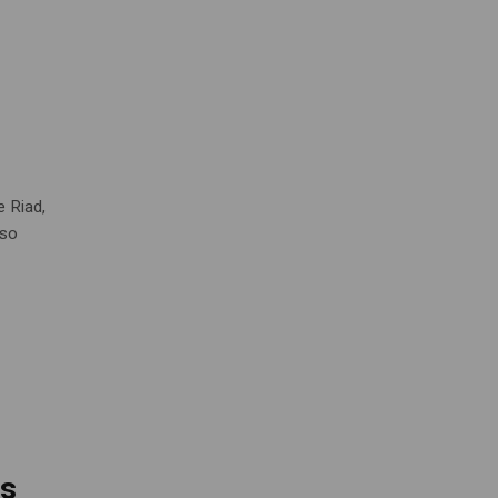
e Riad,
nso
es