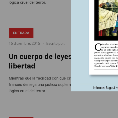
lógica cruel del terror.
ENTRADA
Artículos impresos Nº
En
15 diciembre, 2015
Escrito por:
Un cuerpo de leyes peligrosas y
libertad
Mientras que la facilidad con que circulan los yihadistas revela 
francés deniega una justicia suplementaria y extiende el estado
lógica cruel del terror.