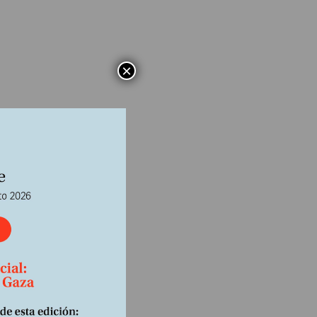
×
no
 a la