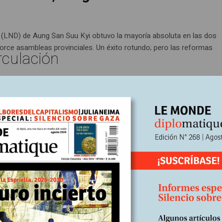
 (LND) de Aung San Suu Kyi obtuvo la mayoría absoluta en las dos
orce asambleas provinciales. Un éxito rotundo; pero las reformas
rculación
151
 nacidas del pánico. Amenazas a la
la insuficiencia de los medios puestos al servicio de la ley, el gobier
 de urgencia. El recorte de las libertades fundamentales es funcional