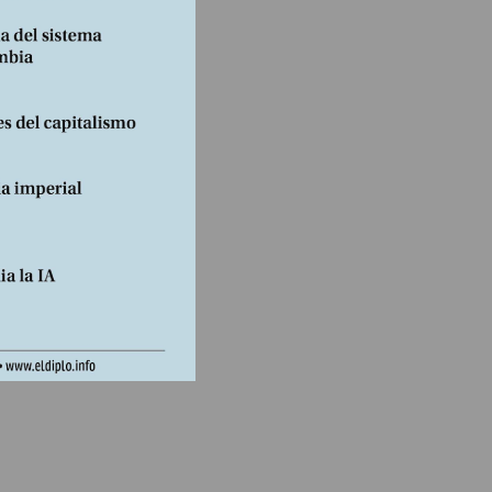
no
 a la