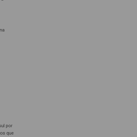
una
sul por
tos que