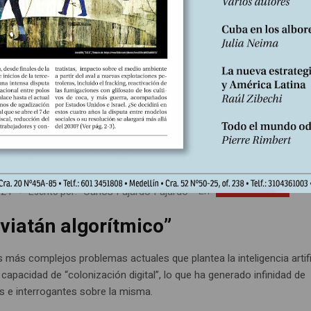
ncluso
izadores han manifestado su ambición de preparar los primeros J
sostenibles, inclusivos y solidarios. En Sena-Saint Denis, donde se 
do gran parte de las instalaciones, ya se ve la realización, pero ta
es, de estas promesas en cuanto a condiciones de trabajo y benefici
s y sociales. Suscríbase https://libreria.desdeabajo.info/index.php?
oduct/product&product_id=180&search=suscri
Edición Nº243
Carlos Fajardo Fajardo
En
024
Escrito por:
eviatán algorítmico”
 más complejos problemas actuales que plantea la inteligencia artifi
 capacidad de “colonización digital”, lo que ha generado infinidad de
es e interrogantes sobre la misma.