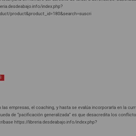
breria.desdeabajo.info/index.php?
oduct/product&product_id=180&search=suscri
3
 las empresas, el coaching, y hasta se evalúa incorporarla en la curr
ueda de “pacificación generalizada” es que desacredita los conflict
críbase https://libreria.desdeabajo.info/index.php?