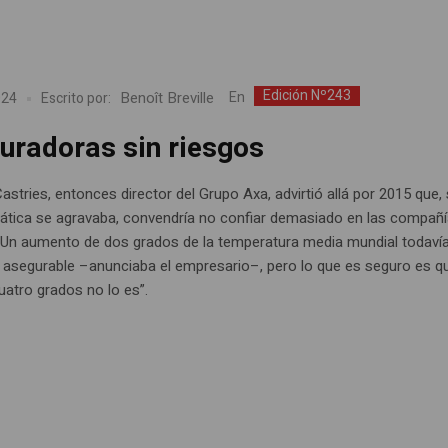
Edición Nº243
Benoît Breville
En
024
Escrito por:
uradoras sin riesgos
astries, entonces director del Grupo Axa, advirtió allá por 2015 que, s
imática se agravaba, convendría no confiar demasiado en las compañ
“Un aumento de dos grados de la temperatura media mundial todaví
 asegurable –anunciaba el empresario–, pero lo que es seguro es q
uatro grados no lo es”.