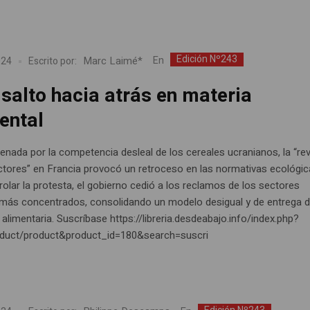
Edición Nº243
Marc Laimé*
En
024
Escrito por:
salto hacia atrás en materia
ental
nada por la competencia desleal de los cereales ucranianos, la “rev
actores” en Francia provocó un retroceso en las normativas ecológic
olar la protesta, el gobierno cedió a los reclamos de los sectores
 más concentrados, consolidando un modelo desigual y de entrega d
alimentaria. Suscríbase https://libreria.desdeabajo.info/index.php?
oduct/product&product_id=180&search=suscri