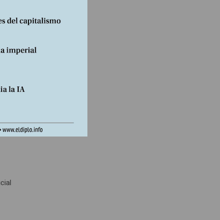
uegos
está
mbién
os
cial