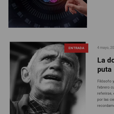
4 mayo, 2
ENTRADA
La d
puta
Filósofo 
febrero cu
referirse,
por las c
recordam