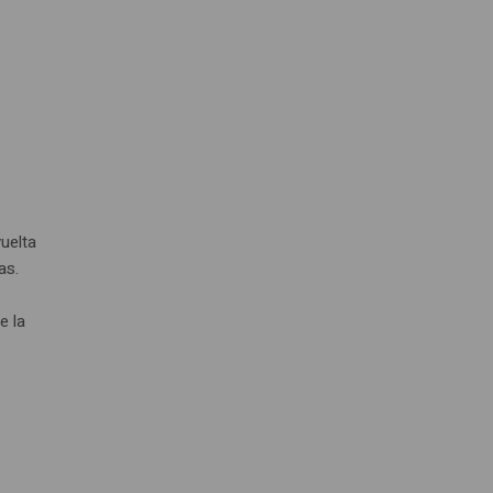
uelta
as.
e la