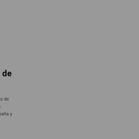
 de
es de
a
spaña y