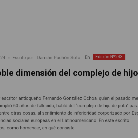
Edición Nº243
Damián Pachón Soto
En
024
Escrito por:
oble dimensión del complejo de hijo
y escritor antioqueño Fernando González Ochoa, quien el pasado m
mplió 60 años de fallecido, habló del “complejo de hijo de puta” par
 entre otras cosas, al sentimiento de inferioridad corporizado por E
iencias sociales europeas en el Latinoamericano. En este escrito
os, como homenaje, en qué consiste