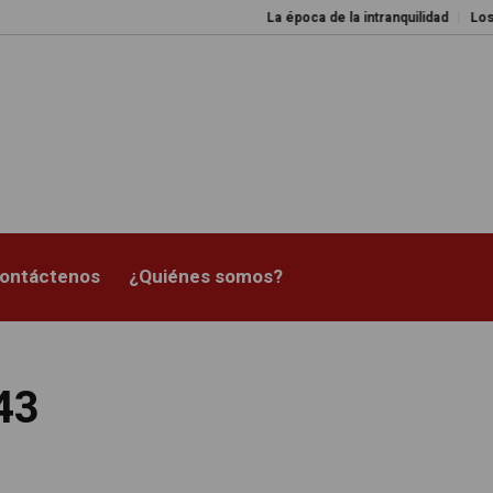
La época de la intranquilidad
Los amos del 
ontáctenos
¿Quiénes somos?
43