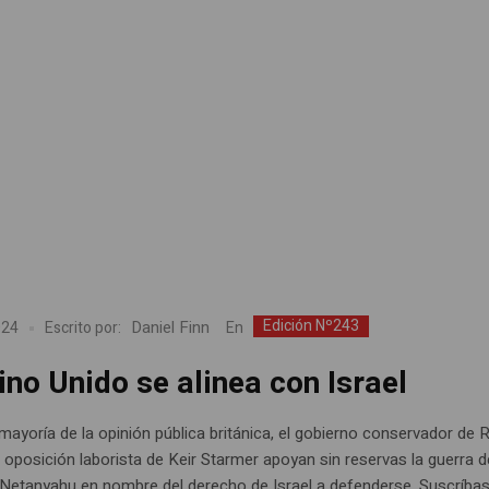
Edición Nº243
Daniel Finn
En
024
Escrito por:
ino Unido se alinea con Israel
mayoría de la opinión pública británica, el gobierno conservador de R
a oposición laborista de Keir Starmer apoyan sin reservas la guerra d
Netanyahu en nombre del derecho de Israel a defenderse. Suscríba