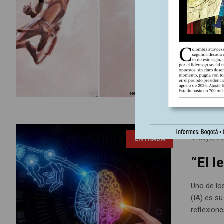
inco
Los organ
Olímpicos 
construyen
los límit
económico
route=pr
4 mayo, 2
ENTRADA
“El l
Uno de los
(IA) es su
reflexion