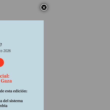
×
el
do. Sin
nciones
bajo