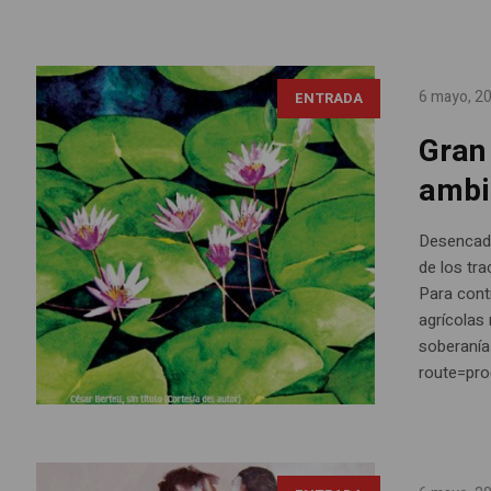
6 mayo, 2
ENTRADA
Gran 
ambi
Desencade
de los tr
Para contr
agrícolas
soberanía 
route=pr