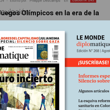
Edición Nº243
Philippe Descamps
En
024
Escrito por:
rculación
uegos Olímpicos en la era de la
za
ctáculo total, los Juegos Olímpicos ocupan un lugar destacado en 
o colectivo que se forja a partir de un abordaje mediático consensua
la retórica exagerada apenas esconde la lista de compromisos no
 el dinero pulverizó el amateurismo en todas las disciplinas; las sa
ales –contra Rusia, pero no contra Israel–...
Edición Nº243
Margot Hemmerich
En
024
Escrito por:
os Olímpicos responsables: un tra