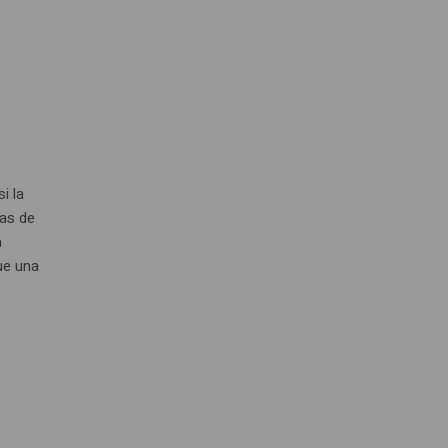
i la
ías de
a
ue una