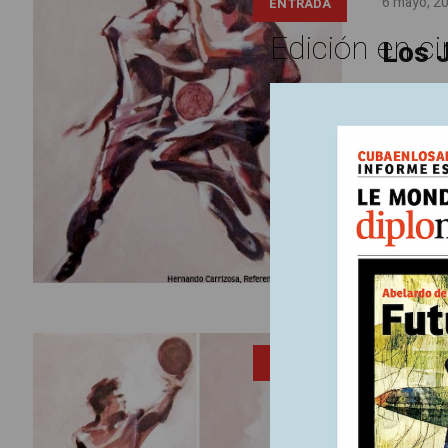
6 mayo, 2
ENTRADA
Edición en ci
Los J
pere
Como espe
imaginari
embargo, 
cumplidos:
discrecion
6 mayo, 2
ENTRADA
Jueg