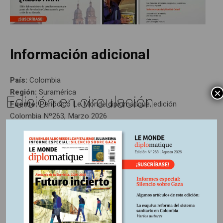
Información adicional
País:
Colombia
Región:
Suramérica
×
Edición en circulación
Fuente:
Periódico Le Monde diplomatique, edición
Colombia Nº263, Marzo 2026
Otros Artículos
LIBROS RESEÑADOS
SIN CATEGORÍA