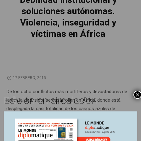
Debilidad institucional y
soluciones autónomas.
Violencia, inseguridad y
víctimas en África
17 FEBRERO, 2015
De los ocho conflictos más mortíferos y devastadores de
×
Edición en circulación
la actualidad, siete se desarrollan en África, donde está
desplegada la casi totalidad de los cascos azules de
Naciones Unidas. Durante mucho tiempo, la Unión Africana
pareció impotente para hacerse cargo de la seguridad de
las poblaciones, abandonadas a las iniciativas franco-