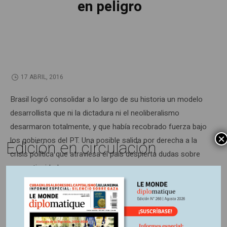
en peligro
17 ABRIL, 2016
Brasil logró consolidar a lo largo de su historia un modelo
desarrollista que ni la dictadura ni el neoliberalismo
desarmaron totalmente, y que había recobrado fuerza bajo
×
los gobiernos del PT. Una posible salida por derecha a la
Edición en circulación
crisis política que atraviesa el país despierta dudas sobre
su continuidad.
*Periodista.