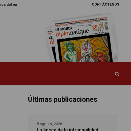
CONTÁCTENOS
 mundo
Promesas rotas
Caja de Pandora
La esquiva reforma del sis
Últimas publicaciones
5 agosto, 2026
La época de la intranquilidad