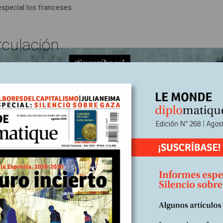
especial los franceses.
rculación
duct&product_id=180&search=suscri