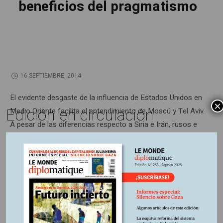
beneficios del pragmatismo
16 SEPTIEMBRE, 2014
El evidente desgaste de la influencia de Estados Unidos en
×
Edición en circulación
Medio Oriente facilita el entendimiento de Moscú y Tel Aviv.
A pesar de las diferencias respecto a Siria e Irán, rusos e
israelíes cultivan fructíferas relaciones comerciales,
diplomáticas y militares
Información adicional