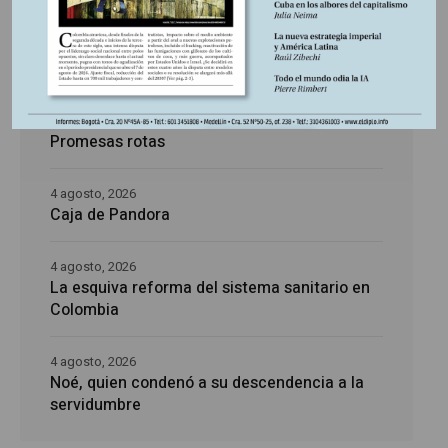
5 agosto, 2026
Los amos del mundo
5 agosto, 2026
Promesas rotas
4 agosto, 2026
Caja de Pandora
4 agosto, 2026
La esquiva reforma del sistema sanitario en
Colombia
4 agosto, 2026
Noé, quien condenó a su descendencia a la
servidumbre