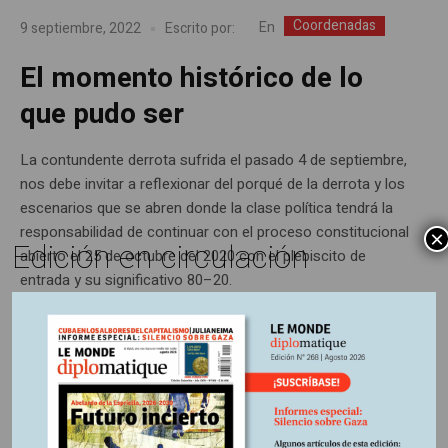
Coordenadas
En
9 septiembre, 2022
Escrito por:
El momento histórico de lo
que pudo ser
La contundente derrota sufrida el pasado 4 de septiembre,
nos debe invitar a reflexionar del porqué de la derrota y los
escenarios que se abren donde la clase política tendrá la
responsabilidad de continuar con el proceso constitucional
×
Edición en circulación
abierto el 25 de octubre del 2020 con el plebiscito de
entrada y su significativo 80–20.
Últimas publicaciones