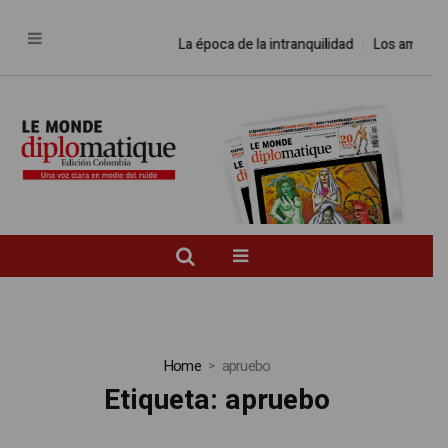
La época de la intranquilidad
Los amos del
Home
apruebo
Etiqueta:
apruebo