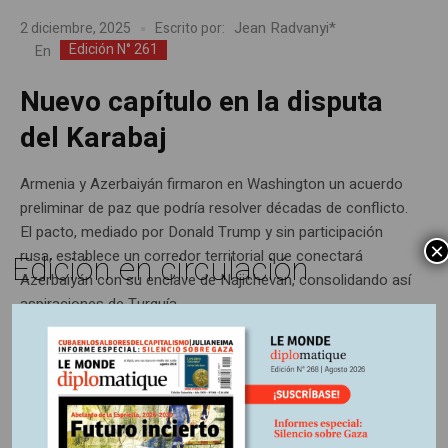
Jean Radvanyi*
2 diciembre, 2025
Escrito por:
Edición N° 261
En
Nuevo capítulo en la disputa
del Karabaj
Armenia y Azerbaiyán firmaron en Washington un acuerdo
preliminar de paz que podría resolver décadas de conflicto.
El pacto, mediado por Donald Trump y sin participación
×
rusa, establece un corredor territorial que conectará
Edición en circulación
Azerbaiyán con su enclave de Najichevan, consolidando así
aspiraciones de Turquía.