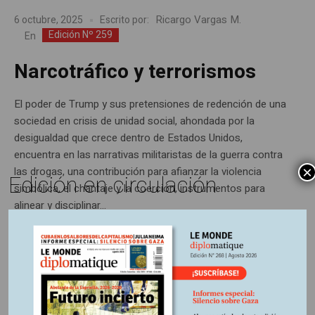
Ricargo Vargas M.
6 octubre, 2025
Escrito por:
Edición Nº 259
En
Narcotráfico y terrorismos
El poder de Trump y sus pretensiones de redención de una
sociedad en crisis de unidad social, ahondada por la
desigualdad que crece dentro de Estados Unidos,
encuentra en las narrativas militaristas de la guerra contra
×
las drogas, una contribución para afianzar la violencia
Edición en circulación
simbólica, el chantaje y la coerción, instrumentos para
alinear y disciplinar...