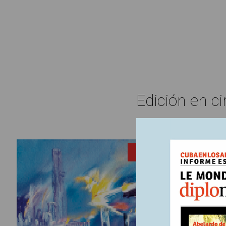
Edición en ci
1 julio, 20
ENTRADA
¿Cóm
alem
Para sus 