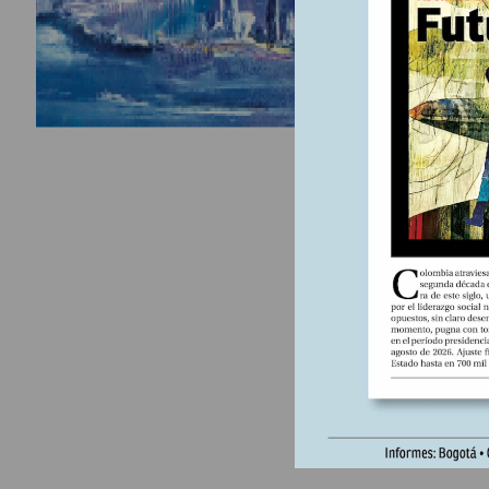
dar dos en
centralid
la otra al
preferenc