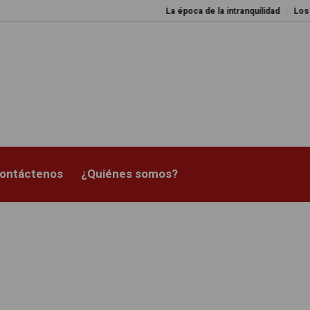
La época de la intranquilidad
Los amos d
ontáctenos
¿Quiénes somos?