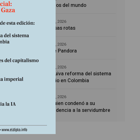
Los amos del mundo
 para
us
5 agosto, 2026
Promesas rotas
4 agosto, 2026
Caja de Pandora
4 agosto, 2026
La esquiva reforma del sistema
sanitario en Colombia
4 agosto, 2026
Noé, quien condenó a su
descendencia a la servidumbre