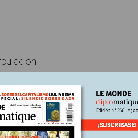
rculación
Edición Nº256
Thomas Schnee*
En
25
Escrito por:
o se forma la opinión pública
ana?
primeras apariciones como nuevo canciller alemán, Friedrich Merz el