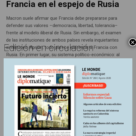
Francia en el espejo de Rusia
Macron suele afirmar que Francia debe prepararse para
defender sus valores –democracia, libertad, tolerancia–
frente al modelo iliberal de Rusia. Sin embargo, el examen
de las instituciones de ambos países revela inquietantes
×
Edición en circulación
similitudes. Apriori, todo parece enfrentar a Francia con
Rusia. En primer lugar, su sistema político-económico: al
régimen capitalista liberal de mercado de París,...
ENTRADA