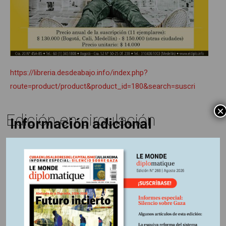
https://libreria.desdeabajo.info/index.php?
route=product/product&product_id=180&search=suscri
×
Edición en circulación
Información adicional
Fuente:
Le Monde diplomatique, edición 252 marzo 2024
Otros Artículos