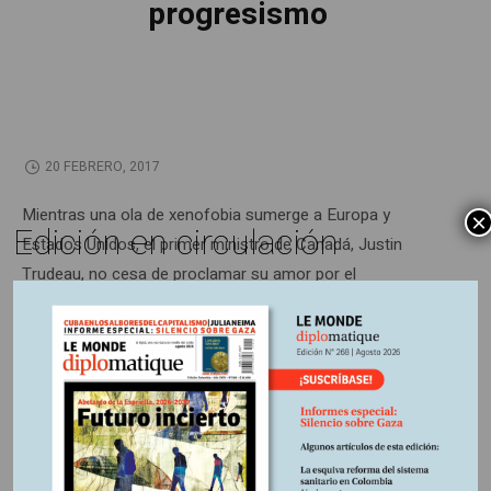
progresismo
20 FEBRERO, 2017
Mientras una ola de xenofobia sumerge a Europa y
×
Edición en circulación
Estados Unidos, el primer ministro de Canadá, Justin
Trudeau, no cesa de proclamar su amor por el
multiculturalismo y la diversidad. Pero su “progresismo”
hasta ahora no se condice con sus acciones.
Información adicional