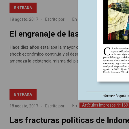
ENTRADA
Artículos impresos Nº169
En
18 agosto, 2017
Escrito por:
El engranaje de las crisis
Hace diez años estallaba la mayor crisis financiera desde 192
shock económico continúa y el descrédito hacia el mundo de la
amenaza la existencia misma del planeta.
ENTRADA
Artículos impresos Nº169
En
18 agosto, 2017
Escrito por:
Las fracturas políticas de Indon