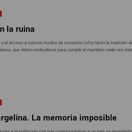
n la ruina
idez y el acceso a nuevos modos de consumo reforzaron la tradición d
ulares, que deben endeudarse para cumplir el mandato cada vez má
 argelina. La memoria imposible
cres a la población civil que conmocionaron a un país ya devastado