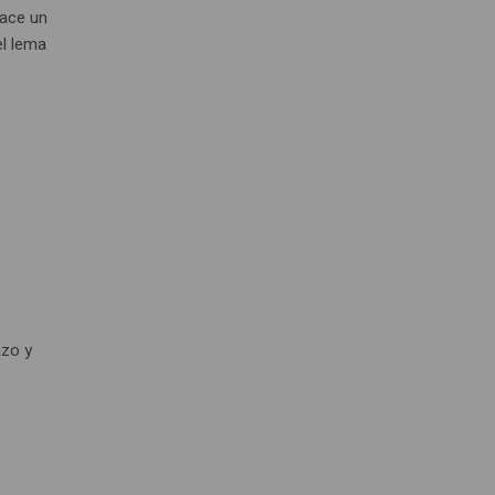
hace un
el lema
azo y