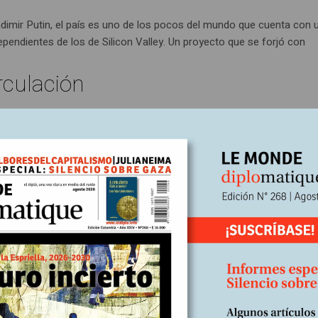
ladimir Putin, el país es uno de los pocos del mundo que cuenta con 
ependientes de los de Silicon Valley. Un proyecto que se forjó con
rculación
limatizada
s de calor intenso? La climatización artificial transformó los hábit
empo, contribuyó al calentamiento global.