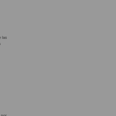
e las
s
 por