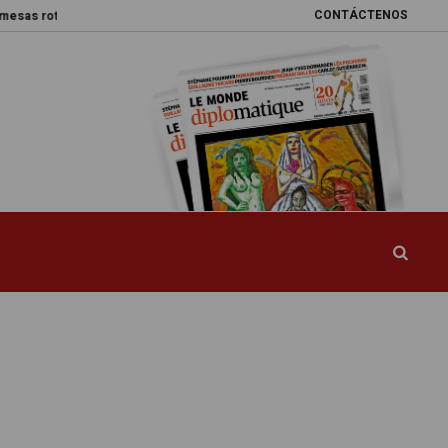
CONTÁCTENOS
as
Caja de Pandora
La esquiva reforma del sistema sanitario en Colom