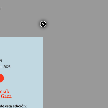
un
×
os