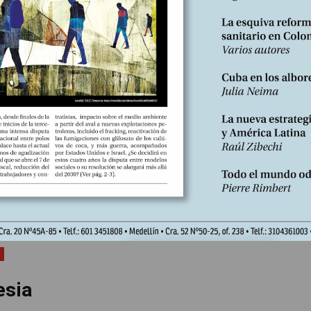
9. Aunque los banqueros hayan retomado sus actividades habituales, 
 política es cada vez mayor. A estas dos crisis se suma la ecológic
esia