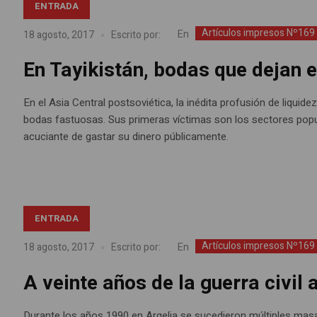
ENTRADA
Artículos impresos Nº169
En
18 agosto, 2017
Escrito por:
En Tayikistán, bodas que dejan e
En el Asia Central postsoviética, la inédita profusión de liqu
bodas fastuosas. Sus primeras víctimas son los sectores pop
acuciante de gastar su dinero públicamente.
ENTRADA
Artículos impresos Nº169
En
18 agosto, 2017
Escrito por:
A veinte años de la guerra civil
Durante los años 1990 en Argelia se sucedieron múltiples masa