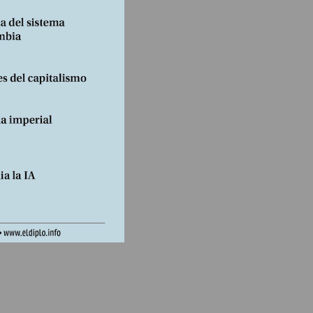
el
a, que