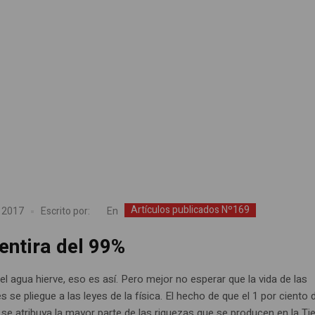
Artículos publicados Nº169
En
, 2017
Escrito por:
entira del 99%
l agua hierve, eso es así. Pero mejor no esperar que la vida de las
 se pliegue a las leyes de la física. El hecho de que el 1 por ciento d
 se atribuya la mayor parte de las riquezas que se producen en la Ti