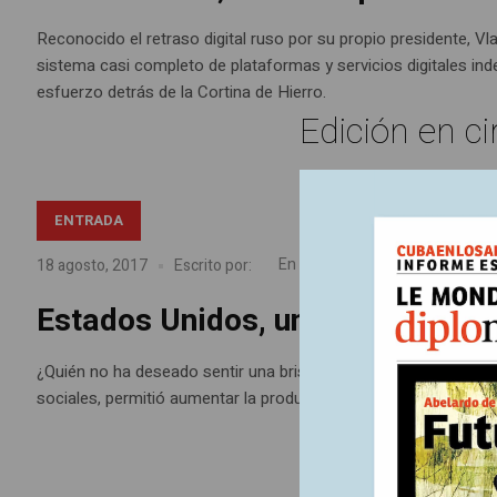
Reconocido el retraso digital ruso por su propio presidente, V
sistema casi completo de plataformas y servicios digitales ind
esfuerzo detrás de la Cortina de Hierro.
Edición en ci
ENTRADA
Artículos impresos Nº169
En
18 agosto, 2017
Escrito por:
Estados Unidos, una sociedad c
¿Quién no ha deseado sentir una brisa de aire fresco en jornada
sociales, permitió aumentar la productividad pero, al mismo ti