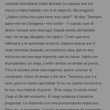
colonial colombiana; había divisado su casona tras los
muros y había hablado con él al respecto. Me preguntó:
“¿Sabes cómo hice para tener esa casa?”. Ni idea. “Siempre
quise vivir en Cartagena –me contó–. Y cuando tuve el
dinero, busqué una casa aquí. Seguía siendo demasiado
caro. Un amigo abogado me explicó: ‘Creen que eres
millonario y te aumentan el precio. Déjame buscar por ti’.
Unas semanas después, encuentra la casa, que en ese
entonces era una vieja imprenta casi en ruinas. Habla con
el propietario, un ciego, y entre ambos acuerdan un precio.
Pero el anciano pone una exigencia: quiere conocer al
comprador. Viene mi amigo y me dice: ‘Tenemos que ir a
verlo, pero no tienes que hablar. Si no, en cuanto reconozca
tu voz, va a triplicar el precio… Él es ciego, tú serás mudo’.
Llega el día del encuentro. El ciego empieza a hacerme
preguntas. Le respondo con una pronunciación imprecisa…
Pero, en un momento, cometo la imprudencia de responder