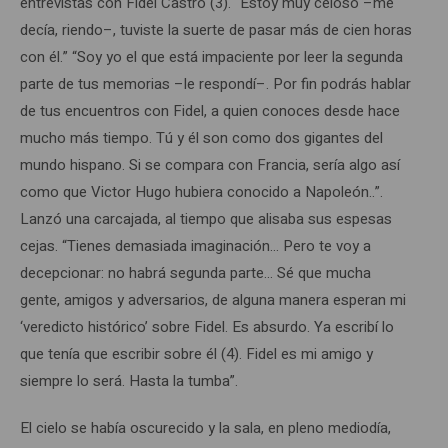
entrevistas con Fidel Castro (3). “Estoy muy celoso –me
decía, riendo–, tuviste la suerte de pasar más de cien horas
con él.” “Soy yo el que está impaciente por leer la segunda
parte de tus memorias –le respondí–. Por fin podrás hablar
de tus encuentros con Fidel, a quien conoces desde hace
mucho más tiempo. Tú y él son como dos gigantes del
mundo hispano. Si se compara con Francia, sería algo así
como que Victor Hugo hubiera conocido a Napoleón..”.
Lanzó una carcajada, al tiempo que alisaba sus espesas
cejas. “Tienes demasiada imaginación… Pero te voy a
decepcionar: no habrá segunda parte… Sé que mucha
gente, amigos y adversarios, de alguna manera esperan mi
‘veredicto histórico’ sobre Fidel. Es absurdo. Ya escribí lo
que tenía que escribir sobre él (4). Fidel es mi amigo y
siempre lo será. Hasta la tumba”.
El cielo se había oscurecido y la sala, en pleno mediodía,