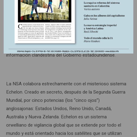
Todo el sistema de interceptación de la NSA puede captar
discretamente cualquier e-mail, cualquier consulta de
Internet o conversación telefónica internacional. El
conjunto total de comunicaciones interceptadas y
descifradas por la NSA constituye la principal fuente de
información clandestina del Gobierno estadounidense.
La NSA colabora estrechamente con el misterioso sistema
Echelon. Creado en secreto, después de la Segunda Guerra
Mundial, por cinco potencias (los “cinco ojos”)
anglosajonas: Estados Unidos, Reino Unido, Canadá,
Australia y Nueva Zelanda. Echelon es un sistema
orwelliano de vigilancia global que se extiende por todo el
mundo y está orientado hacia los satélites que se utilizan