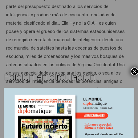
parte del presupuesto destinado a los servicios de
inteligencia, y produce más de cincuenta toneladas de
material clasificado al día… Ella –y no la CIA– es quien
posee y opera el grueso de los sistemas estadounidenses
de recogida secreta de material de inteligencia: desde una
red mundial de satélites hasta las decenas de puestos de
escucha, miles de ordenadores y los masivos bosques de
antenas situados en las colinas de Virginia Occidental. Una
×
de sus especialidades es espiar a los espías, o sea a los
Edición en circulación
servicios de inteligencia de todas las potencias, amigas o
enemigas. Durante la guerra de las Malvinas (1982), por
ejemplo, la NSA descifró el código secreto de los servicios
de inteligencia argentinos, haciendo así posible la
transmisión de información crucial a los británicos sobre
las fuerzas argentinas…