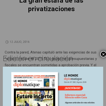
La gran estafa de las
privatizaciones
12 JULIO, 2016
Contra la pared, Atenas capituló ante las exigencias de sus
×
Edición en circulación
“socios” en julio de 2015. Sus decisiones presupuestarias y
fiscales se encuentran sometidas a aprobación previa. Y el
programa de privatizaciones que le impusieron constituye
la mayor transferencia de bienes públicos para un país de
la Unión Europea.
Información adicional