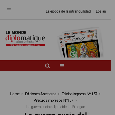
La época de la intranquilidad
Los amos de
Home
Ediciones Anteriores
Edición impresa Nº 157
Artículos impresos Nº157
La guerra sucia del presidente Erdogan