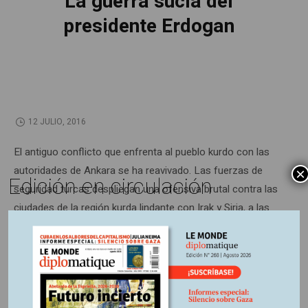
La guerra sucia del
presidente Erdogan
12 JULIO, 2016
El antiguo conflicto que enfrenta al pueblo kurdo con las
autoridades de Ankara se ha reavivado. Las fuerzas de
×
Edición en circulación
seguridad turcas despliegan una ofensiva brutal contra las
ciudades de la región kurda lindante con Irak y Siria, a las
que aíslan para ejecutar una bárbara represión contra sus
poblaciones.