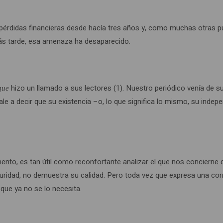
pérdidas financieras desde hacía tres años y, como muchas otras pu
más tarde, esa amenaza ha desaparecido.
hizo un llamado a sus lectores (1). Nuestro periódico venía de s
que
vale a decir que su existencia –o, lo que significa lo mismo, su in
nto, es tan útil como reconfortante analizar el que nos conciern
seguridad, no demuestra su calidad. Pero toda vez que expresa una cor
 que ya no se lo necesita.