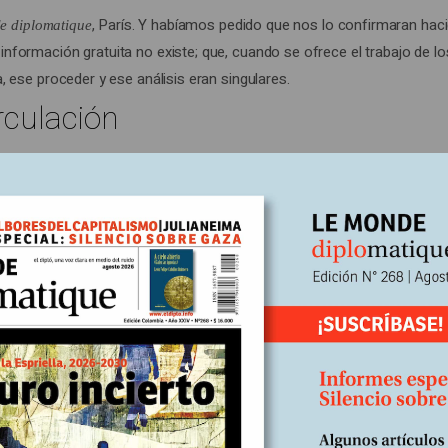
, París. Y habíamos pedido que nos lo confirmaran 
e diplomatique
nformación gratuita no existe; que, cuando se ofrece el trabajo de l
, ese proceder y ese análisis eran singulares.
rculación
ones por un monto total de 1.629.000 euros; la cantidad de nuestr
do digital”; nuestra difusión total aguantó a pie firme y desde hace t
po, la cantidad de abonados a nuestros archivos registró una progre
 la actualidad del mundo no se reduce a las tres últimas controver
s que
encara desde mayo de 1954, la totalidad
Le Monde diplomatique
ancés: el inglés, el castellano y el alemán, en espera del portugués, 