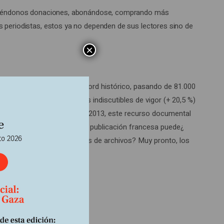
haciéndonos donaciones, abonándose, comprando más
os periodistas, estos ya no dependen de sus lectores sino de
×
os abonados alcanzó un récord histórico, pasando de 81.000
res años da incluso señales indiscutibles de vigor (+ 20,5 %)
sión fulgurante. Lanzado en 2013, este recurso documental
sias de la semana.
¿Qué otra publicación francesa puede
 de sus sesenta y tres años de archivos? Muy pronto, los
el italiano y el árabe.