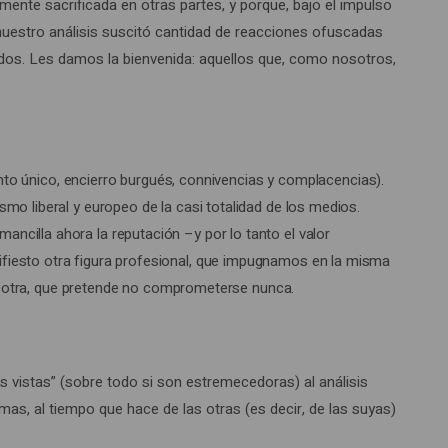
ente sacrificada en otras partes, y porque, bajo el impulso
 nuestro análisis suscitó cantidad de reacciones ofuscadas
dos. Les damos la bienvenida: aquellos que, como nosotros,
nto único, encierro burgués, connivencias y complacencias).
mo liberal y europeo de la casi totalidad de los medios.
ncilla ahora la reputación –y por lo tanto el valor
ifiesto otra figura profesional, que impugnamos en la misma
n a otra, que pretende no comprometerse nunca.
 vistas” (sobre todo si son estremecedoras) al análisis
as, al tiempo que hace de las otras (es decir, de las suyas)