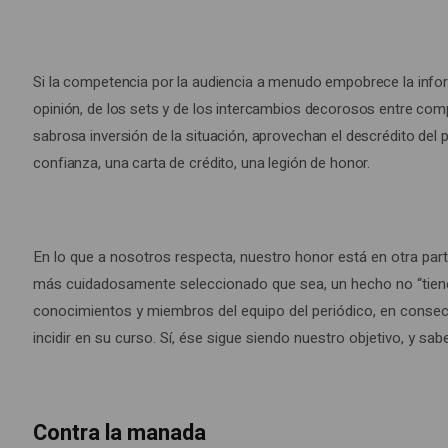
dimensión
más
general,
Si la competencia por la audiencia a menudo empobrece la infor
intelectual
opinión, de los sets y de los intercambios decorosos entre comp
y
sabrosa inversión de la situación, aprovechan el descrédito del 
política.
confianza, una carta de crédito, una legión de honor.
La
tirada
de
En lo que a nosotros respecta, nuestro honor está en otra part
un
más cuidadosamente seleccionado que sea, un hecho no “tiene se
periódico,
conocimientos y miembros del equipo del periódico, en consec
con
incidir en su curso. Sí, ése sigue siendo nuestro objetivo, y s
seguridad,
no
demuestra
Contra la manada
su