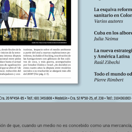
terrumpir nuestras campañas anuales de pedido de donaciones. El dis
ecentar nuestras reservas en la perspectiva de un eventual invierno. 
Lo que equivale a llamar a una victoria por su nombre. Por consigui
difusión de las ideas que transmite. En suma, de pasar de la defensiv
en Francia en su nivel actual, sin cambios desde 2013 (
 diplomatique
 nuestros lectores, ofrece abonos a instituciones, bibliotecas y unive
urante un año a un nuevo abonado con la esperanza de que luego éste 
 la “Red internacional solidaria” que vamos a lanzar para consolidar
 apostolado–, poco corriente en el universo del periodismo.
ción de que, cuando un medio no es concebido como una mercancía,