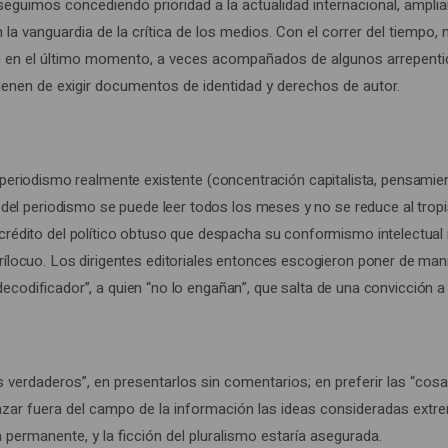
guimos concediendo prioridad a la actualidad internacional, ampliam
a vanguardia de la crítica de los medios. Con el correr del tiempo,
an en el último momento, a veces acompañados de algunos arrepenti
tienen de exigir documentos de identidad y derechos de autor.
 periodismo realmente existente (concentración capitalista, pensamie
del periodismo se puede leer todos los meses y no se reduce al tropis
édito del político obtuso que despacha su conformismo intelectual ma
ílocuo. Los dirigentes editoriales entonces escogieron poner de man
, “decodificador”, a quien “no lo engañan”, que salta de una convicció
erdaderos”, en presentarlos sin comentarios; en preferir las “cosas
azar fuera del campo de la información las ideas consideradas extrem
ía permanente, y la ficción del pluralismo estaría asegurada.