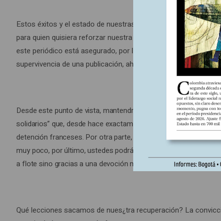
años
más
Estos éxitos y el estado de nuestras cuentas nos conducen a in
tarde,
para quien quisiera reforzar nuestra situación financiera y acr
esa
este periódico está asegurado, por lo menos por algunos años. 
amenaza
supervivencia de una publicación, ahora se trata de ampliar la 
ha
desaparecido.
Como
Desde este punto de vista, mantendremos el precio de
Le Monde
los
solidarios” que, desde hace exactamente treinta años, gracias a
motivos
detención franceses. Por otra parte, les sugerimos apadrinar d
de
muy poco, por último, ustedes podrán colaborar con nosotros en
satisfacción
a flote sino gracias a una devoción militante –algunos dirían un
no
son
tantos
¿Qué lecciones sacamos de nues
tra recuperación? La convic
en