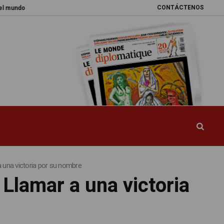
CONTÁCTENOS
Promesas rotas
Caja de Pandora
La esquiva reforma del sistema sa
a una victoria por su nombre
 Llamar a una victoria