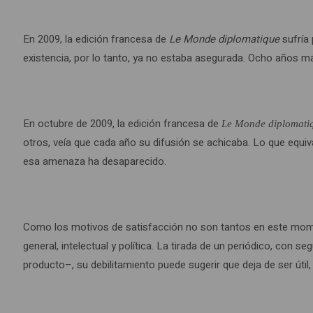
como
muchos
En 2009, la edición francesa de
Le Monde diplomatique
sufría 
otros,
existencia, por lo tanto, ya no estaba asegurada. Ocho años 
veía
que
cada
En octubre de 2009, la edición francesa de
año
Le Monde diplomati
otros, veía que cada año su difusión se achicaba. Lo que equi
su
esa amenaza ha desaparecido.
difusión
se
achicaba.
Lo
Como los motivos de satisfacción no son tantos en este mome
que
general, intelectual y política. La tirada de un periódico, con 
equivale
producto–, su debilitamiento puede sugerir que deja de ser útil,
a
decir
que