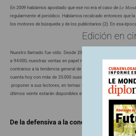
En 2009 habíamos apostado que ese no era el caso de
su
Le Mond
regularmente el periódico. Habíamos recalcado entonces que la i
existencia
los motores de búsqueda y de los publicitarios (2). En esa época
–
Edición en ci
o,
lo
que
Nuestro llamado fue oído. Desde 2009 recibimos 16.700 donaci
significa
a 94.000; nuestras ventas en papel no fueron sacrificadas al “to
lo
contrarios a la tendencia general de la prensa. Al mismo tiem
mismo,
cuenta hoy con más de 35.000 suscriptores conscientes de que
su
proponer a sus lectores, en temas tan diversos como aquello
independencia–
últimos veinte estarán disponibles en otras lenguas además del fr
ya
no
estaba
De la defensiva a la conquista
asegurada.
Ocho