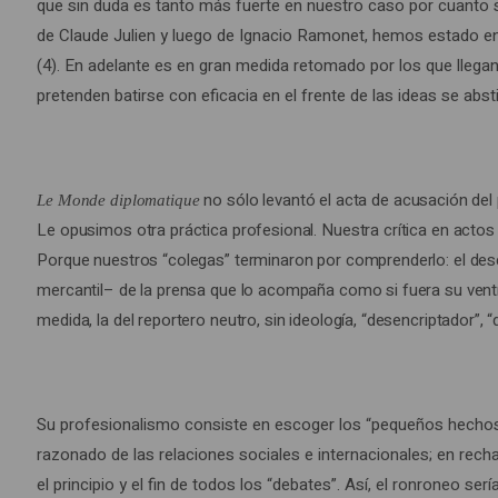
que sin duda es tanto más fuerte en nuestro caso por cuanto se
este
de Claude Julien y luego de Ignacio Ramonet, hemos estado en l
momento,
(4). En adelante es en gran medida retomado por los que lleg
es
pretenden batirse con eficacia en el frente de las ideas se abs
tan
útil
como
reconfortante
no sólo levant
ó
el acta de acusación del
Le Monde diplomatique
analizar
Le opusimos otra práctica profesional. Nuestra crítica en actos 
el
Porque nuestros “colegas” terminaron por comprenderlo: el descr
que
mercantil– de la prensa que lo acompaña como si fuera su ventr
nos
medida, la del reportero neutro, sin ideología, “desencriptador”
concierne
directamente.
Máxime
Su profesionalismo consiste en escoger los “pequeños hechos v
cuando
razonado de las relaciones sociales e internacionales; en rech
implica
el principio y el fin de todos los “debates”. Así, el ronroneo ser
una