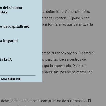
positivo sigue en su lugar, sobre todo vía nuestro sitio,
Pero ya no presenta un carácter de urgencia. El porvenir de
ente, nuestro objetivo se transforma: más que garantizar la
a a la conquista.
3). Por otra parte, alimentaremos el fondo especial “Lectores
rsidades en los países pobres, pero también a centros de
escoja, directamente, prolongar la experiencia. Dentro de
 nuestras ediciones internacionales. Algunas no se mantienen
 debe poder contar con el compromiso de sus lectores. El