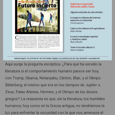
La Biblia
, le imprime carta de naturaleza al monoteísmo. De
La Biblia
nacen las tres grandes religiones monoteístas
que hoy imperan en el mundo: la cristiana, la judía y la
islámica, en torno a las cuales se han desarrollado las
mismas guerras y las mismas pasiones que alentaron
durante los tiempos del politeísmo.
Aquí surge la pregunta escéptica. ¿Para qué ha servido la
literatura si el comportamiento humano parece ser hoy,
con Trump, Obama, Netanyahu, Clinton, Blair, y el Olimpo
Bilderberg, el mismo que era en los tiempos de Jupíter o
Zeus, Palas Atenea, Hermes, y el Olimpo de los dioses
griegos? La respuesta es que, sin la literatura, los humildes
humanos, hoy como en la Grecia antigua, no tendríamos la
luz para enfrentar la oscuridad con la que nos amenaza el