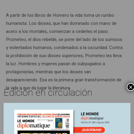
A partir de los libros de Homero la vida toma un rumbo
humanista. Los dioses, que han dominado con mano de
acero a los mortales, comienzan a cederles el paso.
Prometeo, el dios rebelde, se pone del lado de los sumisos
y violentados humanos, condenados a la oscuridad. Contra
la prohibición de sus dioses superiores, Prometeo les lleva
la luz. Hombres y mujeres pasan de subyugados a
protagonistas, mientras que los dioses van
desapareciendo. Esa es la primera gran transformación de
×
la vida a que da lugar la literatura.
Edición en circulación
No obstante, la metamorfosis social generada por tamaño
cambio, derivó del politeísmo al monoteísmo. Una de los
obras más importantes y más influyentes de la literatura,