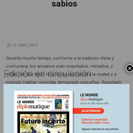
sabios
13 JUNIO, 2013
Durante mucho tiempo, conforme a la tradición china y
confuciana, los ancianos eran respetados, mimados, y
×
Edición en circulación
vivían con sus hijos. Hoy, éstos se fueron a la ciudad y a
menudo habitan viviendas demasiado pequeñas. Resultado:
un 54% de los 185 millones de chinos mayores de 65 años
viven solos. Como en esta aldea de ochocientas almas, en
lo más recóndito de la provincia de Hebei.
Información adicional