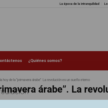
La época de la intranquilidad
Los amos
ontáctenos
¿Quiénes somos?
 hoy de la “primavera árabe”. La revolución es un sueño eterno
rimavera árabe”. La revo
rculación