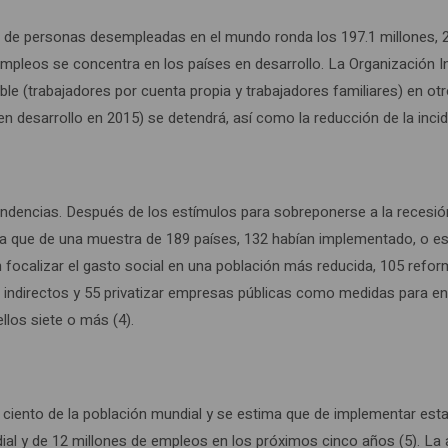
 de personas desempleadas en el mundo ronda los 197.1 millones, 27
mpleos se concentra en los países en desarrollo. La Organización In
le (trabajadores por cuenta propia y trabajadores familiares) en otr
n desarrollo en 2015) se detendrá, así como la reducción de la incide
dencias. Después de los estímulos para sobreponerse a la recesión, 
la que de una muestra de 189 países, 132 habían implementado, o e
focalizar el gasto social en una población más reducida, 105 reform
indirectos y 55 privatizar empresas públicas como medidas para enfr
ellos siete o más (4).
r ciento de la población mundial y se estima que de implementar est
ial y de 12 millones de empleos en los próximos cinco años (5). La a