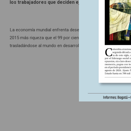
los trabajadores que deciden ejercer el derecho a or
La economía mundial enfrenta desequilibrios severos que amen
2015 más riqueza que el 99 por ciento restante. Tan sólo 62 p
trasladándose al mundo en desarrollo, que había servido de a