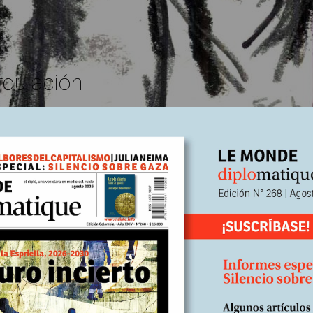
rculación
 una y otra vez, que en Colombia las políticas estructurale
ón de crecimiento concentra los beneficios en los dueños del
mentando por el efecto combinado de la aplicación de impues
tación. Y en el país sigue arraigada una cultura antisindica