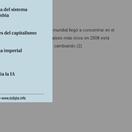
jo decente?
 más rico de la población mundial llegó a concentrar en el
conómica que inició en los países más ricos en 2008 está
los Brics, cuya suerte está cambiando (2).