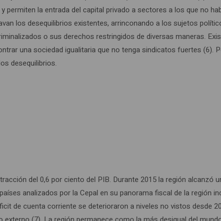
 y permiten la entrada del capital privado a sectores a los que no h
van los desequilibrios existentes, arrinconando a los sujetos político
riminalizados o sus derechos restringidos de diversas maneras. Exi
ontrar una sociedad igualitaria que no tenga sindicatos fuertes (6). 
os desequilibrios.
cción del 0,6 por ciento del PIB. Durante 2015 la región alcanzó un d
19 países analizados por la Cepal en su panorama fiscal de la región 
icit de cuenta corriente se deterioraron a niveles no vistos desde 2
externo (7). La región permanece como la más desigual del mundo y e