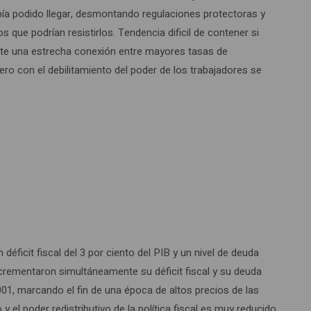
abía podido llegar, desmontando regulaciones protectoras y
s que podrían resistirlos. Tendencia dificil de contener si
ste una estrecha conexión entre mayores tasas de
Pero con el debilitamiento del poder de los trabajadores se
éficit fiscal del 3 por ciento del PIB y un nivel de deuda
incrementaron simultáneamente su déficit fiscal y su deuda
001, marcando el fin de una época de altos precios de las
l poder redistributivo de la política fiscal es muy reducido