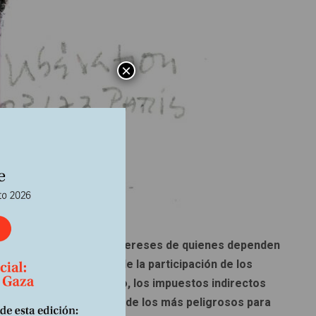
×
s son contrarias a los intereses de quienes dependen
 capital en detrimento de la participación de los
tos y del gasto público, los impuestos indirectos
l que lo convierte en uno de los más peligrosos para