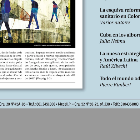
ganizarse. ¿Qué espacio guarda en este escenario el traba
azan con erosionar la democracia. Oxfam estima que el 1 por ciento
ersonas poseen la misma riqueza que 3.600 millones (1). La crisis e
mortiguador de la economía global con el dinamismo de países como 