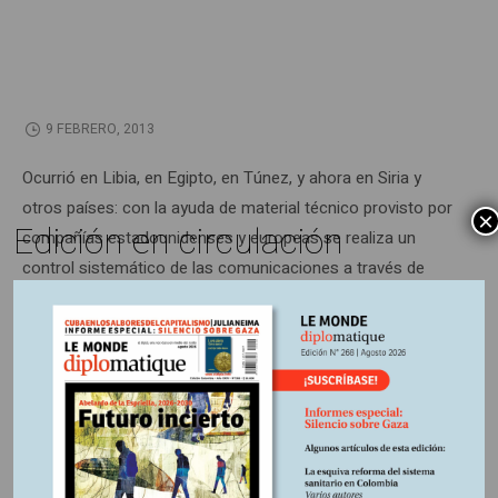
9 FEBRERO, 2013
Ocurrió en Libia, en Egipto, en Túnez, y ahora en Siria y
otros países: con la ayuda de material técnico provisto por
×
Edición en circulación
compañías estadounidenses y europeas se realiza un
control sistemático de las comunicaciones a través de
internet. En la era del Gran Hermano electrónico, ningún
asunto queda confinado al ámbito privado.
Información adicional