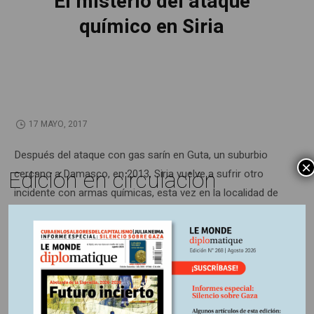
El misterio del ataque
químico en Siria
17 MAYO, 2017
Después del ataque con gas sarín en Guta, un suburbio
×
Edición en circulación
cercano a Damasco, en 2013, Siria vuelve a sufrir otro
incidente con armas químicas, esta vez en la localidad de
Jan Sheijun. A pesar de la intervención en la zona de
organizaciones reconocidas a nivel internacional, aún no se
sabe quiénes son los responsables.