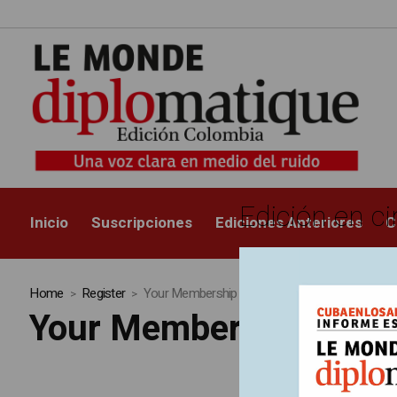
Edición en ci
Inicio
Suscripciones
Ediciones Anteriores
C
Home
Register
Your Membership
Your Membership