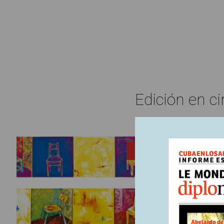
Edición en ci
5 noviemb
ENTRADA
La c
A lo largo
laborista 
Por el co