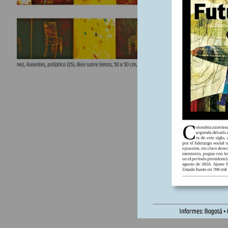
sus años 
https://li
route=pr