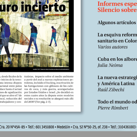
de gestión y su confesada postura anti huelguista. Suscríbase
breria.desdeabajo.info/index.php?
oduct/product&product_id=180&search=suscri