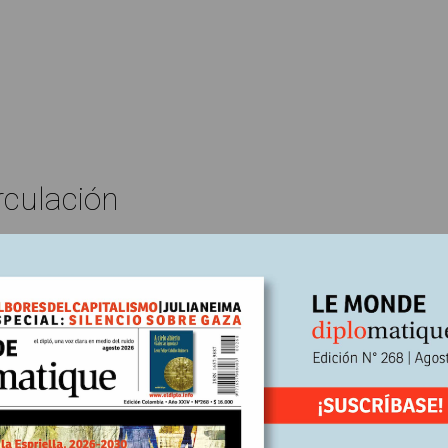
rculación
Edición N°249
Rick Fantasia*
En
re, 2024
Escrito por:
lase obrera busca candidato
 de su presidencia, Joseph Biden llevó adelante una importante polít
que fortaleció a los sindicatos y les devolvió derechos a los trabajad
ntrario, el discurso obrerista de Trump es mera retórica, como lo co