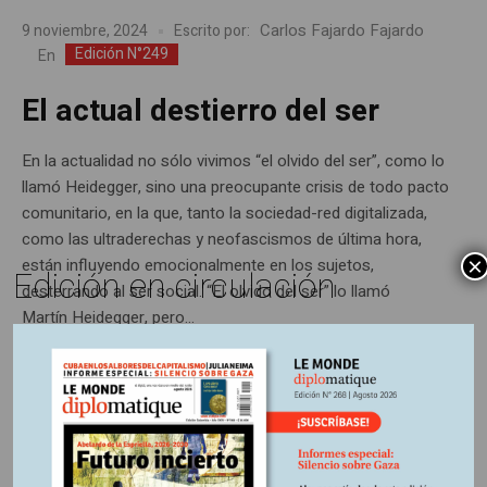
Carlos Fajardo Fajardo
9 noviembre, 2024
Escrito por:
Edición N°249
En
El actual destierro del ser
En la actualidad no sólo vivimos “el olvido del ser”, como lo
llamó Heidegger, sino una preocupante crisis de todo pacto
comunitario, en la que, tanto la sociedad-red digitalizada,
como las ultraderechas y neofascismos de última hora,
×
están influyendo emocionalmente en los sujetos,
Edición en circulación
desterrando al ser social. “El olvido del ser” lo llamó
Martín Heidegger, pero...