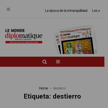
La época de la intranquilidad
Los amos d
Home
destierro
Etiqueta:
destierro