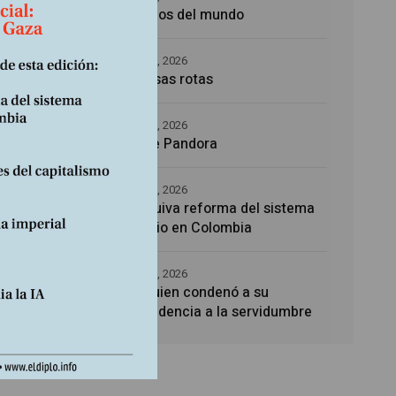
Los amos del mundo
enga
5 agosto, 2026
Promesas rotas
4 agosto, 2026
Caja de Pandora
4 agosto, 2026
La esquiva reforma del sistema
sanitario en Colombia
4 agosto, 2026
Noé, quien condenó a su
descendencia a la servidumbre