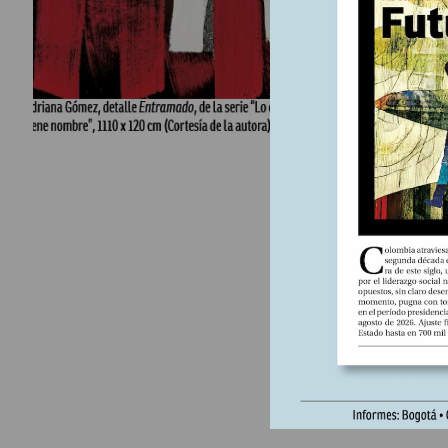
absoluta 
lugar en A