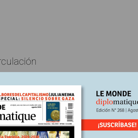
rculación
Edición Nº245
Álvaro Sanabria Duque
En
24
Escrito por:
én es el Estado?
ia política creciente de la extrema derecha en el mundo, y el
miento mediático reciente de su visión más radical, el anarco-capita
ar a preguntarnos sobre qué hay detrás de la propuesta de desregula