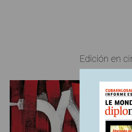
Edición en ci
6 julio, 20
ENTRADA
¿Qui
La presenc
posiciona
debe llev