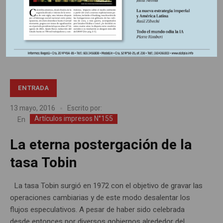
evasión impositiva llevada a cabo por distintas empresas.
Pero la realidad indica que los privados recurren a diversas
estrategias para no pagar impuestos, principalmente
amparados por el Estado.
ENTRADA
13 mayo, 2016
Escrito por:
Artículos impresos N°155
En
La eterna postergación de la
tasa Tobin
La tasa Tobin surgió en 1972 con el objetivo de gravar las
operaciones cambiarias y de este modo desalentar los
flujos especulativos. A pesar de haber sido celebrada
desde entonces por diversos gobiernos alrededor del