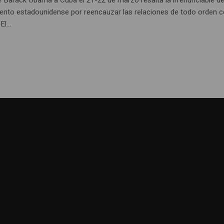
ento estadounidense por reencauzar las relaciones de todo orden 
l...