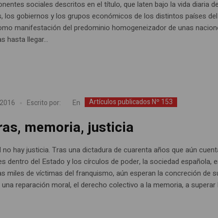
entes sociales descritos en el título, que laten bajo la vida diaria d
s, los gobiernos y los grupos económicos de los distintos países del
omo manifestación del predominio homogeneizador de unas nacion
s hasta llegar...
Artículos publicados Nº 153
En
 2016
Escrito por:
as, memoria, justicia
d no hay justicia. Tras una dictadura de cuarenta años que aún cuen
es dentro del Estado y los círculos de poder, la sociedad española, 
las miles de víctimas del franquismo, aún esperan la concreción de s
una reparación moral, el derecho colectivo a la memoria, a superar la