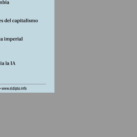
 de
lica de
 el