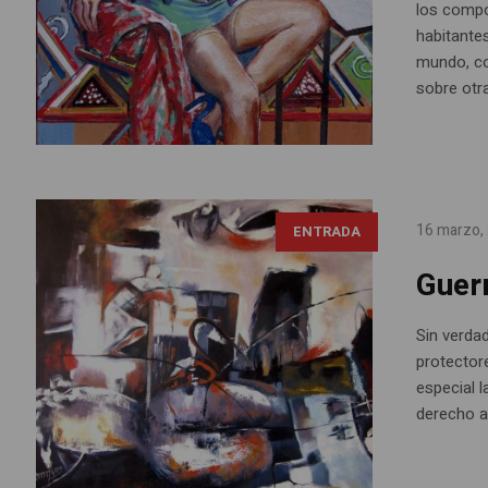
los compon
habitante
mundo, c
sobre otra
16 marzo,
ENTRADA
Guerr
Sin verda
protector
especial 
derecho a 