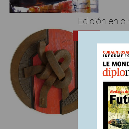
Edición en ci
16 marzo,
ENTRADA
Améri
info
Nos encon
primera v
universid
y otros e
país, así 