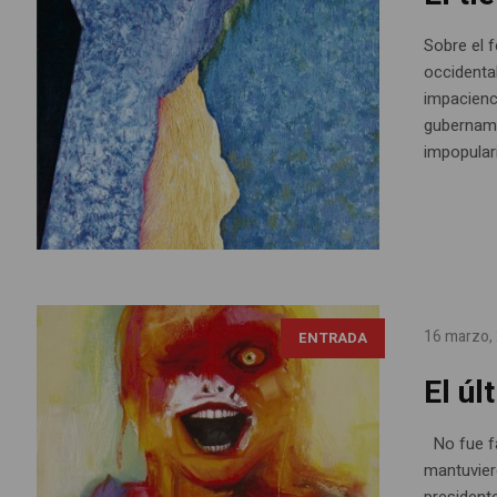
Sobre el 
occidenta
impacienc
gubername
impopulari
16 marzo,
ENTRADA
El úl
No fue fá
mantuvier
president