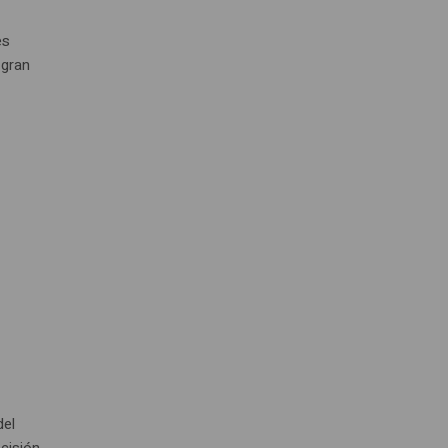
es
 gran
del
cisión