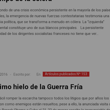
fondo de una crisis económica persistente en la mayoría de los país
les, la emergencia de nuevas fuerzas contestatarias testimonia una
ia política, que se transforma a menudo en cólera. La “izquierda”
ntal constituye uno de sus blancos principales. La persistente
dad de los dirigentes socialistas franceses no tiene que ver...
Artículos publicados Nº 153
En
 2016
Escrito por:
timo hielo de la Guerra Fría
cil romper la escarcha tampoco todos los litigios que por años los
on como enemigos están resueltos; pese a ello, la anunciada visita 
e Barack Obama a Cuba el 21-22 de marzo resalta la irrenunciable de