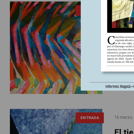
16 marzo,
ENTRADA
El de
Amér
Los vatici
Ecuador d
Caribeños
propósito
igualdad...
16 marzo,
ENTRADA
El ti