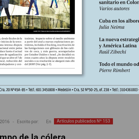
Artículos publicados Nº 153
En
 2016
Escrito por:
sarrollo colombiano en el contexto
ica Latina y el Caribe 1945-2015
nios son dispares. En enero de 2016, la declaración final en la Repúb
e la IV Cumbre de la Comunidad de Estados Latinoamericanos y
 (Celac), creada en 2010 y de la cual hacen parte 33 países, confirma
 de seguir trabajando por consolidar una región con cero pobreza e
Artículos publicados Nº 153
En
 2016
Escrito por:
empo de la cólera