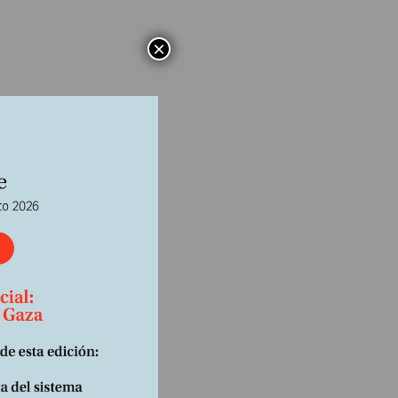
×
e por
dad las
Ph.D.)
ada