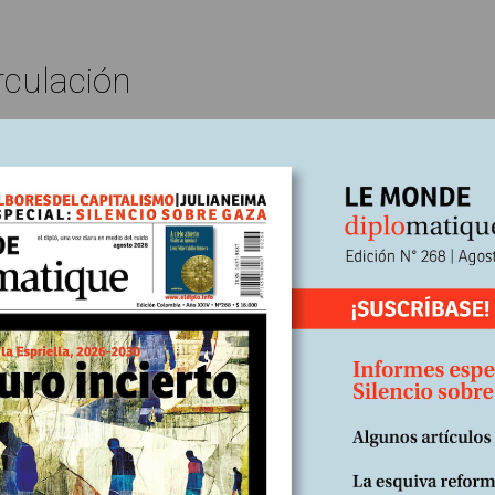
rculación
Artículos publicados Nº 153
En
 2016
Escrito por:
ca Latina en la sociedad de la
rmación y del conocimiento
tramos en medio de una revolución social, política y científica, qu
ez en la historia humana es de escala global. En medio de esta nove
ades, la producción de nuevo conocimiento, el número de doctores (
lementos concomitantes indican la inserción global alcanzada por c
como...