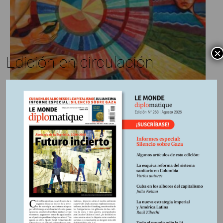
×
Edición en circulación
7 febrero, 2021
Escrito por:
Edición impresa N°207
En
Con brillo en los ojos
Como un tsunami, todo sucede ante nuestros ojos y con
estupor pero no alcanzamos a reaccionar y la avalancha
nos lleva hacia donde sus energías decidan; ptaleamos,