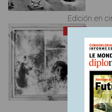
Edición en ci
7 marzo, 
ENTRADA
Avanc
polít
Escrito p
La humani
trata de 
la disputa