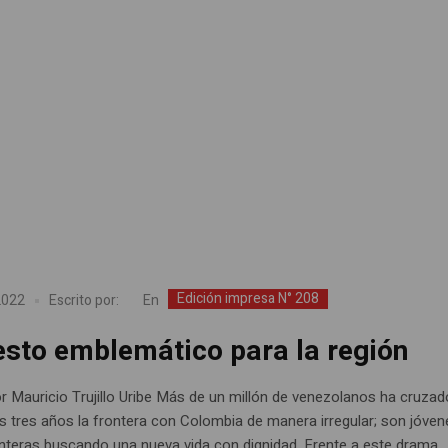
Edición impresa N° 208
En
2022
Escrito por:
esto emblemático para la región
or Mauricio Trujillo Uribe Más de un millón de venezolanos ha cruzad
os tres años la frontera con Colombia de manera irregular; son jóven
enteras buscando una nueva vida con dignidad. Frente a este drama