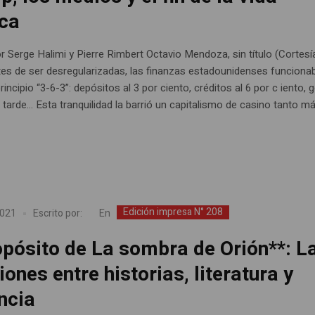
ica
r Serge Halimi y Pierre Rimbert Octavio Mendoza, sin título (Cortesí
tes de ser desregularizadas, las finanzas estadounidenses funciona
rincipio “3-6-3”: depósitos al 3 por ciento, créditos al 6 por c iento, g
a tarde… Esta tranquilidad la barrió un capitalismo de casino tanto m
Edición impresa N° 208
En
2021
Escrito por:
opósito de La sombra de Orión**: L
iones entre historias, literatura y
ncia