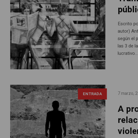
públ
Escrito po
autor) An
según el p
las 3 de l
lucrativo...
7 marzo, 
ENTRADA
A pr
relac
viole