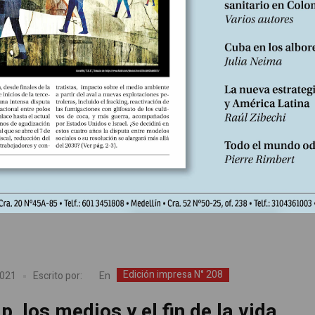
Edición impresa N° 208
En
2021
Escrito por:
nidad, impunidad y democracia
r Álvaro Sanabria Duque En el año 2012, el astrofísico británico Mar
sidente entre 2005-2010 de la Sociedad de Londres para el Avance d
atural y actual Astrónomo Real, fundó –junto con Jaan Tallinn, co-
e Skype, y Huw Price, profesor de filosofía de la física–, el Centro p
Edición impresa N° 208
En
2021
Escrito por:
, los medios y el fin de la vida