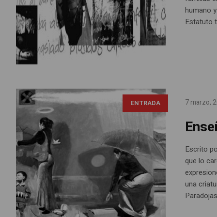
humano y 
Estatuto t
7 marzo, 
ENTRADA
Ense
Escrito p
que lo ca
expresion
una criat
Paradojas,