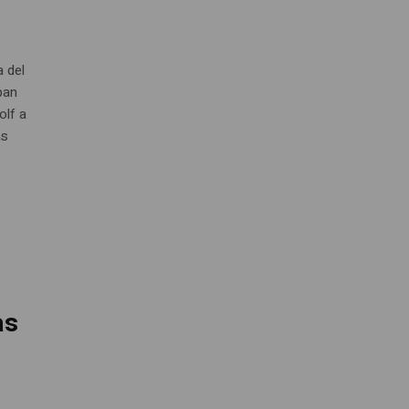
a del
ban
olf a
ás
as