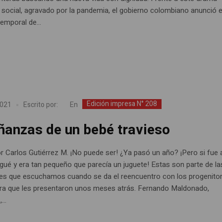
social, agravado por la pandemia, el gobierno colombiano anunció e
emporal de...
Edición impresa N° 208
En
2021
Escrito por:
ñanzas de un bebé travieso
or Carlos Gutiérrez M. ¡No puede ser! ¿Ya pasó un año? ¡Pero si fue 
rgué y era tan pequeño que parecía un juguete! Estas son parte de la
es que escuchamos cuando se da el reencuentro con los progenito
ura que les presentaron unos meses atrás. Fernando Maldonado,
...