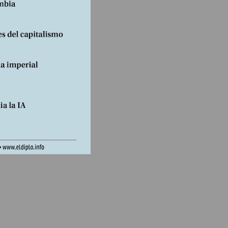
tín
e la
ara el