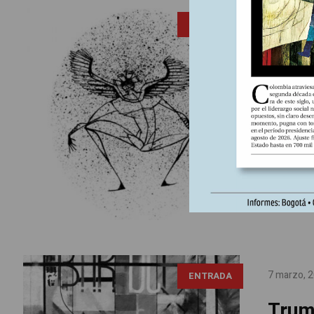
7 marzo, 
ENTRADA
Inmu
Escrito po
Ress, pre
Ciencia N
fundador d
Estudio...
7 marzo, 
ENTRADA
Trump