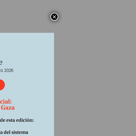
×
 autor)
 Se
io de