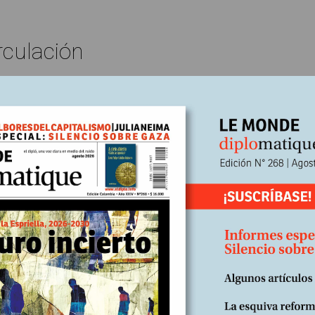
rculación
Edición impresa N° 208
En
2021
Escrito por:
e en la ciencia y vicisitudes de la
ica y la sociedad
or Carlos Eduardo Maldonado Omar Moreno, Adriana 2, (Cortesía del
dad asiste a una de las mayores transformaciones que haya vivido.
un cambio colosal y en diversidad de planos, y se lleva a cabo en med
 de dos potencias por el liderazgo global, uno por conservarlo...