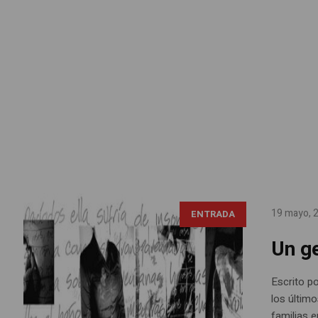
19 mayo, 
ENTRADA
Un g
Escrito p
los últim
familias 