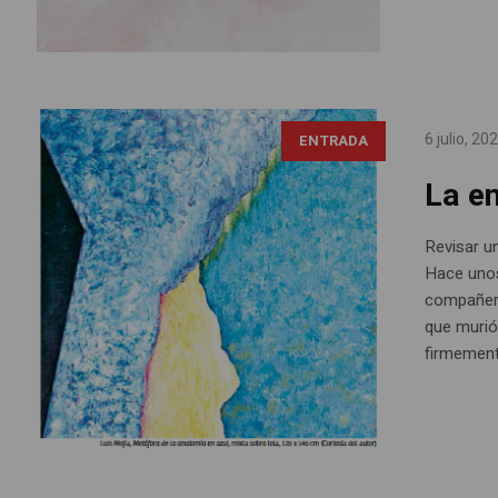
6 julio, 20
ENTRADA
La e
Revisar un
Hace unos
compañera
que murió
firmement