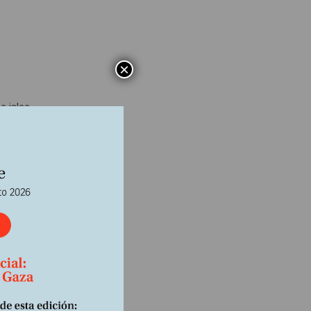
×
e jalee
desde