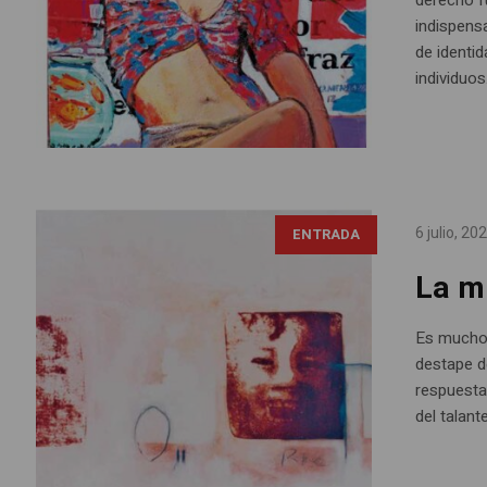
indispensa
de identid
individuos
Edgar Insuaty, detalle Ríe , óleo sobre papel, 50
6 julio, 20
ENTRADA
x 70 cm (Cortesía del autor)
La mi
Es mucho 
destape d
respuesta
del talant