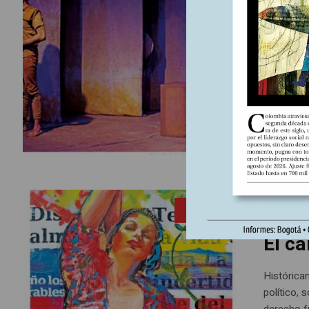
La dinámi
en ejerci
testigos d
Octavio Mendoza, Sabrina (Cortesía del autor)
6 julio, 20
ENTRADA
El c
Histórica
político, 
derecho f