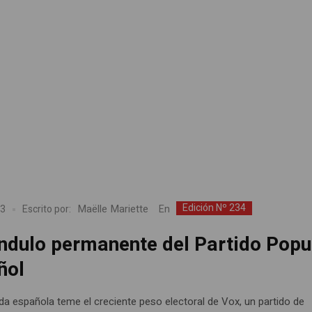
Edición Nº 234
Maëlle Mariette
En
23
Escrito por:
éndulo permanente del Partido Popu
ñol
rda española teme el creciente peso electoral de Vox, un partido de