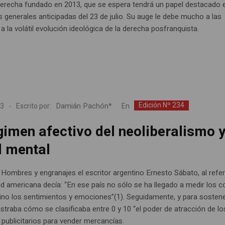
erecha fundado en 2013, que se espera tendrá un papel destacado e
s generales anticipadas del 23 de julio. Su auge le debe mucho a las
 a la volátil evolución ideológica de la derecha posfranquista.
Edición Nº 234
Damián Pachón*
En
23
Escrito por:
gimen afectivo del neoliberalismo y
d mental
o Hombres y engranajes el escritor argentino Ernesto Sábato, al refer
ad americana decía: “En ese país no sólo se ha llegado a medir los c
sino los sentimientos y emociones”(1). Seguidamente, y para sosten
straba cómo se clasificaba entre 0 y 10 “el poder de atracción de lo
 publicitarios para vender mercancías.