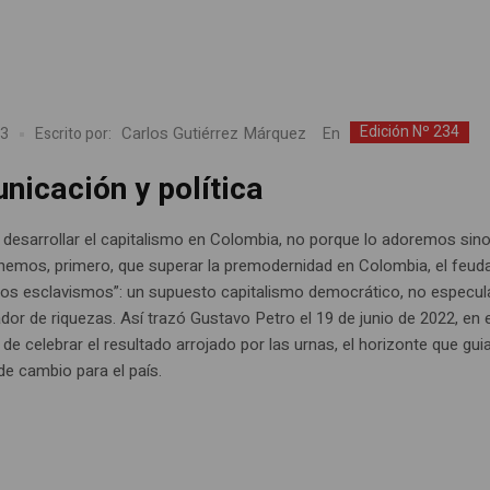
Edición Nº 234
Carlos Gutiérrez Márquez
En
23
Escrito por:
nicación y política
desarrollar el capitalismo en Colombia, no porque lo adoremos sin
nemos, primero, que superar la premodernidad en Colombia, el feud
vos esclavismos”: un supuesto capitalismo democrático, no especula
dor de riquezas. Así trazó Gustavo Petro el 19 de junio de 2022, en e
e celebrar el resultado arrojado por las urnas, el horizonte que guia
e cambio para el país.