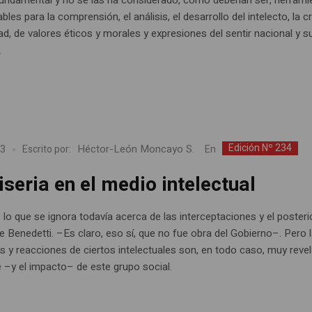
bles para la comprensión, el análisis, el desarrollo del intelecto, la 
ad, de valores éticos y morales y expresiones del sentir nacional y s
.
Edición Nº 234
Héctor-León Moncayo S.
En
23
Escrito por:
seria en el medio intelectual
lo que se ignora todavía acerca de las interceptaciones y el posteri
e Benedetti. –Es claro, eso sí, que no fue obra del Gobierno–. Pero 
s y reacciones de ciertos intelectuales son, en todo caso, muy reve
e –y el impacto– de este grupo social.