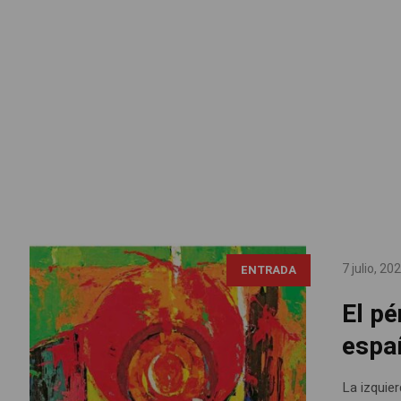
Raquel Ramírez, sin título (Cortesía de la
7 julio, 20
ENTRADA
autora)
El p
espa
La izquie