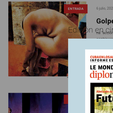
6 julio, 20
ENTRADA
Golp
Edición en ci
na “acción
contrincan
por parte
fuera del 
“La caída de las águilas”, (Cortesía Teatro
6 julio, 20
ENTRADA
Estudio Alcaraván, Casa TEA)
El Go