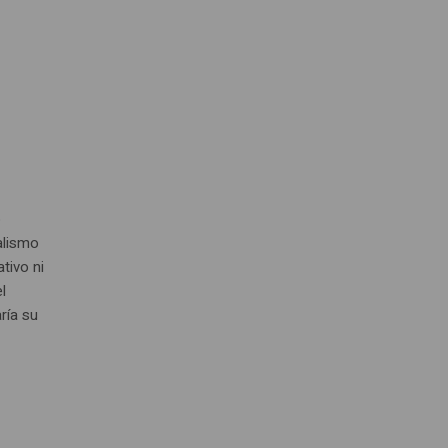
o
alismo
tivo ni
l
ría su