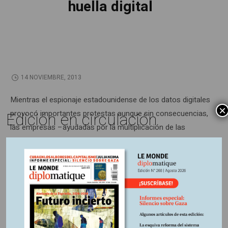
huella digital
14 NOVIEMBRE, 2013
Mientras el espionaje estadounidense de los datos digitales
×
Edición en circulación
provocó importantes protestas aunque sin consecuencias,
las empresas –ayudadas por la multiplicación de las
informaciones personales en la red– mejoraron sus
técnicas de rastreo de los internautas. Escapar hoy a los
mensajes publicitarios resulta una odisea.
Información adicional